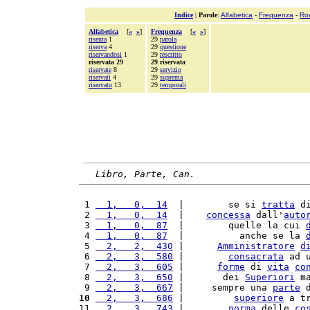
Indice
|
Parole
:
Alfabetica
-
Frequenza
-
Ro
Alfabetica
[
«
»
]
Frequenza
[
«
»
]
risenta
1
29
parola
riserva
4
29
questione
riservandosi
1
29
rescritto
riservata 29
29 riservata
riservate
8
29
servizio
riservati
4
29
suprema
riservato
13
29
temporali
Libro, Parte, Can.
 1 
  1,   0,  14
  |        se si 
tratta
 d
 2 
  1,   0,  14
  |    
concessa
 dall'
auto
 3 
  1,   0,  87
  |        quelle la cui 
 4 
  1,   0,  87
  |          anche se la 
 5 
  2,   2,  430
 |      
Amministratore
d
 6 
  2,   3,  580
 |        
consacrata
 ad 
 7 
  2,   3,  605
 |      
forme
 di 
vita
co
 8 
  2,   3,  650
 |       dei 
Superiori
 m
 9 
  2,   3,  667
 |     sempre una 
parte
 
10
  2,   3,  686
 |         
superiore
 a t
11 
  2,   3,  743
 |        
norma
 delle 
co