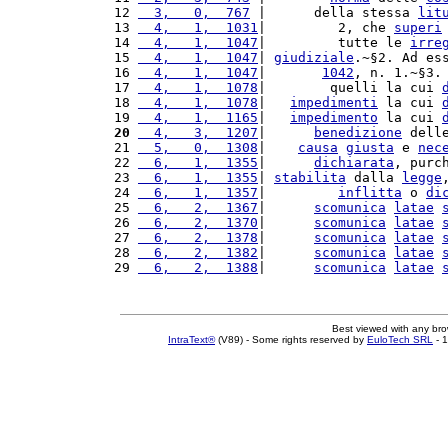
12 
  3,   0,  767
 |      della stessa 
lit
13 
  4,   1,  1031
|         2, che 
superi
14 
  4,   1,  1047
|         tutte le 
irre
15 
  4,   1,  1047
| 
giudiziale
.~§2. Ad es
16 
  4,   1,  1047
|       
1042
, n. 1.~§3.
17 
  4,   1,  1078
|        quelli la cui 
18 
  4,   1,  1078
|   
impedimenti
 la cui 
19 
  4,   1,  1165
|   
impedimento
 la cui 
20
  4,   3,  1207
|      
benedizione
 dell
21 
  5,   0,  1308
|    
causa
giusta
 e 
nec
22 
  6,   1,  1355
|      
dichiarata
, purc
23 
  6,   1,  1355
| 
stabilita
 dalla 
legge
24 
  6,   1,  1357
|         
inflitta
 o 
di
25 
  6,   2,  1367
|      
scomunica
latae
26 
  6,   2,  1370
|      
scomunica
latae
27 
  6,   2,  1378
|      
scomunica
latae
28 
  6,   2,  1382
|      
scomunica
latae
29 
  6,   2,  1388
|      
scomunica
latae
Best viewed with any br
IntraText®
(V89) - Some rights reserved by
EuloTech SRL
- 1