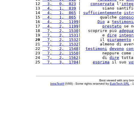
12 
  3,   0,  823
 |    
conservata
 l'
integ
13 
  4,   1,  839
 |         siano santifi
14 
  4,   1,  865
 | 
sufficientemente
istr
15 
  4,   1,  865
 |        qualche 
conosc
16 
  4,   2,  1199
|       
Dio
 a 
testimoni
17 
  4,   2,  1199
|         
prestato
 se n
18 
  7,   2,  1530
|   scoprire più 
adegua
19 
  7,   2,  1531
|         e 
dire
integr
20
  7,   2,  1532
|        il 
giuramento
 
21 
  7,   2,  1532
|        almeno di aver
22 
  7,   2,  1548
|  
testimoni
devono
con
23 
  7,   2,  1550
|         neppure come 
24 
  7,   2,  1562
|         di 
dire
 tutta
25 
  7,   3,  1704
|     
esprima
 il suo 
vo
Best viewed with any br
IntraText®
(V89) - Some rights reserved by
EuloTech SRL
- 1