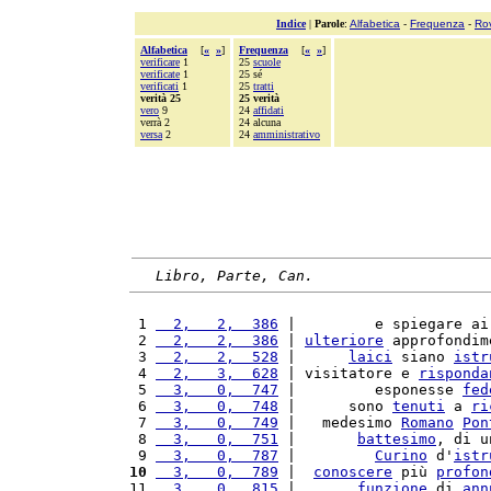
Indice
|
Parole
:
Alfabetica
-
Frequenza
-
Ro
Alfabetica
[
«
»
]
Frequenza
[
«
»
]
verificare
1
25
scuole
verificate
1
25 sé
verificati
1
25
tratti
verità 25
25 verità
vero
9
24
affidati
verrà 2
24 alcuna
versa
2
24
amministrativo
Libro, Parte, Can.
 1 
  2,   2,  386
 |         e spiegare ai
 2 
  2,   2,  386
 | 
ulteriore
 approfondim
 3 
  2,   2,  528
 |      
laici
 siano 
istr
 4 
  2,   3,  628
 | visitatore e 
risponda
 5 
  3,   0,  747
 |         esponesse 
fed
 6 
  3,   0,  748
 |      sono 
tenuti
 a 
ri
 7 
  3,   0,  749
 |   medesimo 
Romano
Pon
 8 
  3,   0,  751
 |       
battesimo
, di u
 9 
  3,   0,  787
 |         
Curino
 d'
istr
10
  3,   0,  789
 |  
conoscere
 più 
profon
11 
  3,   0,  815
 |       
funzione
 di 
ann