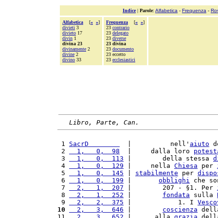
Indice
|
Parole
:
Alfabetica
-
Frequenza
-
Ro
Alfabetica
[
«
»
]
Frequenza
[
«
»
]
divieti
3
23
contrario
divieto
17
23
delegato
divin
1
23
diverse
divina 23
23 divina
divinamente
2
23
documento
divine
2
23 eccetto
divino
33
23
ecclesiastici
Libro, Parte, Can.
 1 
SacrD        
  |          nell'
aiuto
 d
 2 
  1,   0,  98
  |     dalla loro 
potest
 3 
  1,   0,  113
 |        della stessa 
d
 4 
  1,   0,  129
 |     nella 
Chiesa
 per 
 5 
  1,   0,  145
 | 
stabilmente
 per 
dispo
 6 
  1,   0,  199
 |       
obblighi
 che so
 7 
  2,   1,  207
 |        207 - §1. Per 
 8 
  2,   1,  252
 |        
fondata
 sulla 
 9 
  2,   2,  375
 |            1. I 
Vesco
10
  2,   3,  646
 |        
coscienza
 dell
11 
  2,   3,  652
 |      alla 
grazia
 dell