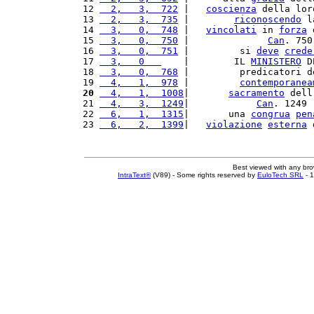
12 
  2,   3,  722
 |   
coscienza
 della lor
13 
  2,   3,  735
 |        
riconoscendo
 l
14 
  3,   0,  748
 |   
vincolati
 in 
forza
 
15 
  3,   0,  750
 |              
Can
. 750
16 
  3,   0,  751
 |         si 
deve
crede
17 
  3,   0   
    |        IL 
MINISTERO
 D
18 
  3,   0,  768
 |         predicatori d
19 
  4,   1,  978
 |         
contemporanea
20
  4,   1,  1008
|       
sacramento
 dell
21 
  4,   3,  1249
|            
Can
. 1249 
22 
  6,   1,  1315
|       una 
congrua
pen
23 
  6,   2,  1399
|   
violazione
esterna
 
Best viewed with any br
IntraText®
(V89) - Some rights reserved by
EuloTech SRL
- 1