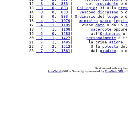
12 
  3,   0,  833
 |      del 
presidente
 o d
13 
  3,   0,  833
 |  
Collegio
; 3) alla 
pres
14 
  3,   0,  833
 |   
Vescovo
diocesano
 o d
15 
  3,   0,  833
 | 
Ordinario
 del 
luogo
 o d
16 
  4,   1,  1079
|   
ministro
sacro
legitt
17 
  4,   1,  1105
|    viene 
dato
 o da un 
s
18 
  4,   1,  1108
|        
sacerdote
 oppure
19 
  5,   0,  1283
|        all'
Ordinario
 o 
20
  7,   1,  1427
|      
personalmente
 o tr
21 
  7,   1,  1495
|       la prima 
azione
, 
22 
  7,   2,  1512
|        3 la 
potestà
 del
23 
  7,   2,  1561
|        dal 
giudice
, o d
Best viewed with any br
IntraText®
(V89) - Some rights reserved by
EuloTech SRL
- 1