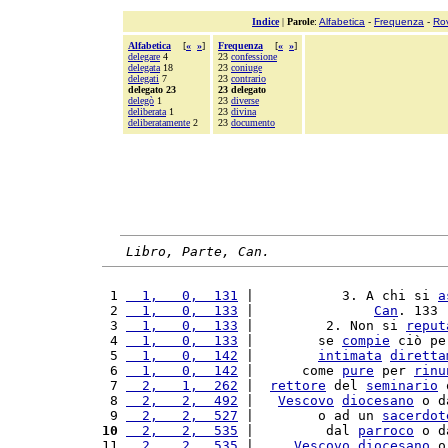
Indice
|
Parole
:
Alfabetica
-
Frequenza
-
Ro
Alfabetica
[
«
»
]
Frequenza
[
«
»
]
delegare
4
23
confessione
delegata
18
23
coniuge
delegati
7
23
contrario
delegato 23
23 delegato
delegò
1
23
diverse
deliberata
1
23
divina
deliberatamente
2
23
documento
Libro, Parte, Can.
 1 
  1,   0,  131
 |           3. A chi si 
a
 2 
  1,   0,  133
 |               
Can
. 133 
 3 
  1,   0,  133
 |         2. Non si 
reput
 4 
  1,   0,  133
 |        se 
compie
 ciò pe
 5 
  1,   0,  142
 |        
intimata
diretta
 6 
  1,   0,  142
 |      come 
pure
 per 
rinu
 7 
  2,   1,  262
 |  
rettore
 del 
seminario
 
 8 
  2,   2,  492
 |   
Vescovo
diocesano
 o d
 9 
  2,   2,  527
 |        o ad un 
sacerdot
10
  2,   2,  535
 |         dal 
parroco
 o d
11 
  2,   2,  535
 |     
Vescovo
diocesano
 o