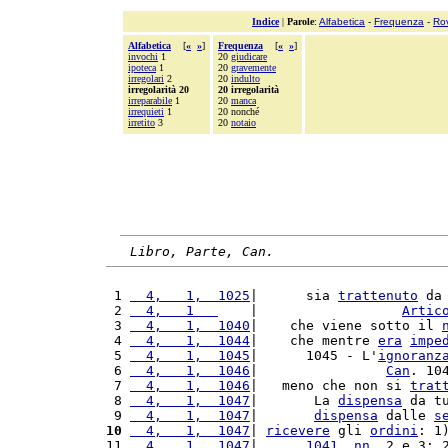
Indice
|
Parole
:
Alfabetica
-
Frequenza
-
Ro
Alfabetica
[
«
»
]
Frequenza
[
«
»
]
invochi
1
20
giudicare
ipoteca
1
20
gravemente
irregolari
2
20
indulto
irregolarità 20
20 irregolarità
irreparabile
1
20
manca
irrequieti
1
20 nonché
irretito
3
20
notaio
Libro, Parte, Can.
 1 
  4,   1,  1025
|      sia 
trattenuto
 da
 2 
  4,   1   
    |                  
Artic
 3 
  4,   1,  1040
|    che viene sotto il 
 4 
  4,   1,  1044
|    che mentre 
era
impe
 5 
  4,   1,  1045
|      1045 - L'
ignoranz
 6 
  4,   1,  1046
|                
Can
. 10
 7 
  4,   1,  1046
|   meno che non si 
trat
 8 
  4,   1,  1047
|       La 
dispensa
 da t
 9 
  4,   1,  1047
|       
dispensa
 dalle 
s
10
  4,   1,  1047
| 
ricevere
 gli 
ordini
: 1
11 
  4,   1,  1047
|      
1041
, 
nn.
 2 e 3; 