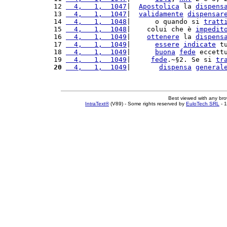
12 
  4,   1,  1047
|  
Apostolica
 la 
dispens
13 
  4,   1,  1047
|  
validamente
dispensar
14 
  4,   1,  1048
|      o quando si 
tratt
15 
  4,   1,  1048
|    colui che è 
impedit
16 
  4,   1,  1049
|    
ottenere
 la 
dispens
17 
  4,   1,  1049
|      
essere
indicate
 t
18 
  4,   1,  1049
|      
buona
fede
 eccett
19 
  4,   1,  1049
|     
fede
.~§2. Se si 
tr
20
  4,   1,  1049
|       
dispensa
general
Best viewed with any br
IntraText®
(V89) - Some rights reserved by
EuloTech SRL
- 1