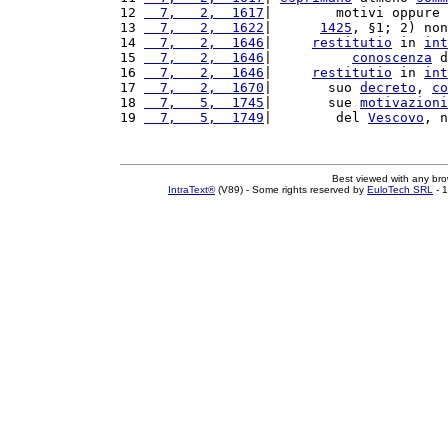
12 
  7,   2,  1617
|        motivi oppure 
13 
  7,   2,  1622
|      
1425
, §1; 2) non
14 
  7,   2,  1646
|     
restitutio
 in 
int
15 
  7,   2,  1646
|          
conoscenza
 d
16 
  7,   2,  1646
|     
restitutio
 in 
int
17 
  7,   2,  1670
|       suo 
decreto
, 
co
18 
  7,   5,  1745
|       sue 
motivazioni
19 
  7,   5,  1749
|        del 
Vescovo
, n
Best viewed with any br
IntraText®
(V89) - Some rights reserved by
EuloTech SRL
- 1