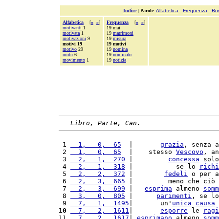
Indice
|
Parole
:
Alfabetica
-
Frequenza
-
Ro
Alfabetica
[
«
»
]
Frequenza
[
«
»
]
motivanti
1
19 mai
motivata
1
19
matrimoni
motivazioni
9
19
misura
motivi 19
19 motivi
motivo
29
19
nomina
motu
6
19
nominato
movimento
1
19
notizia
Libro, Parte, Can.
 1 
  1,   0,  65
  |       
grazia
, senza a
 2 
  1,   0,  65
  |    stesso 
Vescovo
, an
 3 
  2,   1,  270
 |         
concessa
 solo
 4 
  2,   1,  318
 |           se lo 
richi
 5 
  2,   2,  372
 |        
fedeli
 o per a
 6 
  2,   3,  665
 |         meno che ciò 
 7 
  2,   3,  699
 |   
esprima
 almeno 
somm
 8 
  3,   0,  805
 |      
parimenti
, se lo
 9 
  7,   1,  1495
|       un'
unica
causa
 
10
  7,   2,  1611
|       
esporre
 le 
ragi
11 
  7,   2,  1617
| 
esprimano
 almeno 
somm