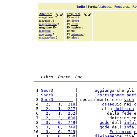
Indice
|
Parole
:
Alfabetica
-
Frequenza
-
Ro
Alfabetica
[
«
»
]
Frequenza
[
«
»
]
maggiorenni
2
19
gravità
maggiori 18
19
idoneo
maggiormente
3
19
lettere
magistero 19
19 magistero
magistrati
1
19 mai
magistrato
1
19
matrimoni
magnetofono
2
19
misura
Libro, Parte, Can.
 1 
SacrD        
 |       
aggiunga
 che gli 
 2 
SacrD        
 |        
corrisponde
perf
 3 
SacrD        
 | specialmente come 
vien
 4 
  2,   1,  218
|          
ossequio
 nei 
c
 5 
  2,   1,  227
|          alla 
dottrina
 6 
  2,   1,  252
|            dalla 
fede
 e
 7 
  2,   3,  696
|             dottrine co
 8 
  3,   0,  749
|         
gode
 dell'
infal
 9 
  3,   0,  749
|         
gode
 dell'
infal
10
  3,   0,  749
|             
Ecumenico
e
11 
  3,   0,  750
|       
divinamente
 rivel