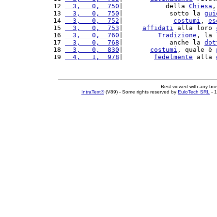
12 
  3,   0,  750
|           della 
Chiesa
,
13 
  3,   0,  750
|            sotto la 
gui
14 
  3,   0,  752
|             
costumi
, 
es
15 
  3,   0,  753
|     
affidati
 alla loro 
16 
  3,   0,  760
|         
Tradizione
, la 
17 
  3,   0,  768
|            anche la 
dot
18 
  3,   0,  830
|       
costumi
, quale è 
19 
  4,   1,  978
|        
fedelmente
 alla 
Best viewed with any br
IntraText®
(V89) - Some rights reserved by
EuloTech SRL
- 1