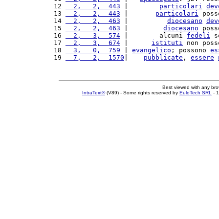
12 
  2,   2,  443
 |        
particolari
dev
13 
  2,   2,  443
 |       
particolari
 poss
14 
  2,   2,  463
 |          
diocesano
dev
15 
  2,   2,  463
 |         
diocesano
 poss
16 
  2,   3,  574
 |        alcuni 
fedeli
 s
17 
  2,   3,  674
 |      
istituti
 non poss
18 
  3,   0,  759
 | 
evangelico
; possono 
es
19 
  7,   2,  1570
|    
pubblicate
, 
essere
Best viewed with any br
IntraText®
(V89) - Some rights reserved by
EuloTech SRL
- 1