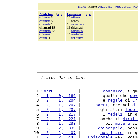
Indice
|
Parole
:
Alfabetica
-
Frequenza
-
Ro
Alfabetica
[
«
»
]
Frequenza
[
«
»
]
chiamare
3
20
tribunali
chiamata
5
19 benché
chiamate
1
19
cancelliere
chiamati 19
19 chiamati
chiamato
12
19
convenuta
chiamerà
1
19
costituire
chiami
1
19
definitiva
Libro, Parte, Can.
 1 
SacrD        
  |         
canonico
, i qu
 2 
  1,   0,  166
 |         quelli che 
dev
 3 
  2,   1,  204
 |         e 
regale
 di 
Cr
 4 
  2,   1,  207
 |      
sacri
, che nel 
di
 5 
  2,   1,  207
 |        gli altri 
fedel
 6 
  2,   1,  217
 |         I 
fedeli
, in q
 7 
  2,   1,  221
 |        anche il 
diritt
 8 
  2,   1,  233
 |          più 
matura
 si
 9 
  2,   2,  339
 |       
episcopale
, poss
10
  2,   2,  407
 |        
ausiliare
, in q
11 
  2,   2,  443
 |   
Episcopale
.~§2. Poss