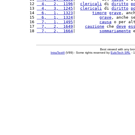
12 
  4,   2,  1196
|  
clericali
 di 
diritto
p
13 
  4,   3,  1245
|  
clericali
 di 
diritto
p
14 
  6,   1,  1323
|       
timore
grave
, anc
15 
  6,   1,  1324
|          
grave
, anche s
16 
  7,   1,  1495
|          
causa
 o per al
17 
  7,   2,  1649
|    
cauzione
 che 
deve
es
18 
  7,   2,  1664
|          
sommariamente
 
Best viewed with any br
IntraText®
(V89) - Some rights reserved by
EuloTech SRL
- 1