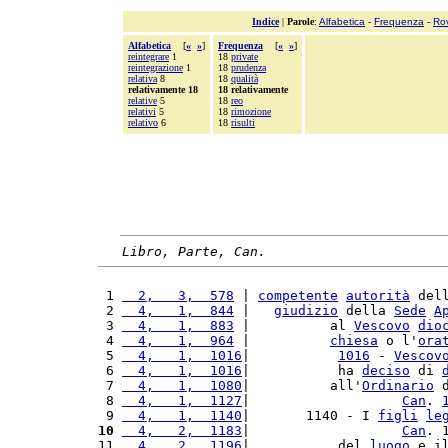
Indice
|
Parole
:
Alfabetica
-
Frequenza
-
Ro
Alfabetica
[
«
»
]
Frequenza
[
«
»
]
reintegrare
1
18
private
reintegrazione
1
18
prudenza
relativa
8
18
qualità
relativamente 18
18 relativamente
relative
5
18
reo
relativi
5
18
rimozione
relativo
6
18
risulti
Libro, Parte, Can.
 1 
  2,   3,  578
 | 
competente
autorità
 del
 2 
  4,   1,  844
 |   
giudizio
 della 
Sede
A
 3 
  4,   1,  883
 |          al 
Vescovo
dio
 4 
  4,   1,  964
 |          
chiesa
 o l'
ora
 5 
  4,   1,  1016
|           
1016
 - 
Vescov
 6 
  4,   1,  1016
|           ha 
deciso
 di 
 7 
  4,   1,  1080
|          all'
Ordinario
 
 8 
  4,   1,  1127
|                   
Can
. 
 9 
  4,   1,  1140
|       1140 - I 
figli
le
10
  4,   2,  1183
|                   
Can
. 
11 
  4,   2,  1196
|           del 
luogo
 e i