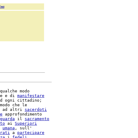
Text
qualche modo

e e di 
manifestare
d ogni cittadino;

modo che le

 ad altri 
sacerdoti
e
 approfondimento

guarda
 il 
sacramento
to
 ai 
Superiori
umana
rati
 a 
partecipare
za
 i 
fedeli