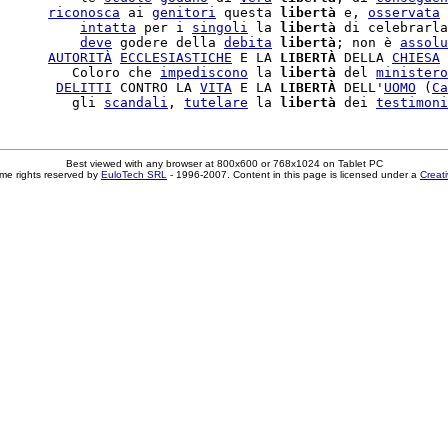
      
riconosca
 ai 
genitori
 questa 
libertà
 e, 
osservata
 
          
intatta
 per i 
singoli
 la 
libertà
 di celebrarla
          
deve
 godere della 
debita
libertà
; non è 
assolu
      
AUTORITÀ
ECCLESIASTICHE
 E LA 
LIBERTÀ
 DELLA 
CHIESA
 
         Coloro che 
impediscono
 la 
libertà
 del 
ministero
       
DELITTI
 CONTRO LA 
VITA
 E LA 
LIBERTÀ
 DELL'
UOMO
 (
Ca
         gli 
scandali
, 
tutelare
 la 
libertà
 dei 
testimoni
Best viewed with any browser at 800x600 or 768x1024 on Tablet PC
me rights reserved by
EuloTech SRL
- 1996-2007. Content in this page is licensed under a
Creat