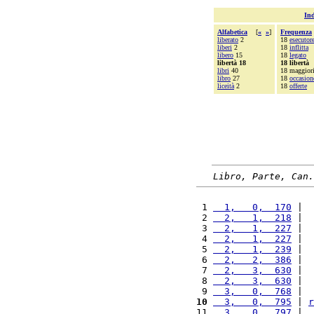
Ind
Alfabetica
[
«
»
]
Frequenza
liberato
2
18
esecutor
liberi
2
18
inflitta
libero
15
18
legato
libertà 18
18 libertà
libri
40
18 maggior
libro
27
18
occasion
liceità
2
18
offerte
Libro, Parte, Can.
 1 
  1,   0,  170
 |  
 2 
  2,   1,  218
 |  
 3 
  2,   1,  227
 |  
 4 
  2,   1,  227
 |  
 5 
  2,   1,  239
 |  
 6 
  2,   2,  386
 |  
 7 
  2,   3,  630
 |  
 8 
  2,   3,  630
 |  
 9 
  3,   0,  768
 |  
10
  3,   0,  795
 | 
r
11 
  3,   0,  797
 |  