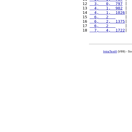
12 
  3,   0,  797
 |  
13 
  4,   1,  902
 |  
14 
  4,   1,  1026
|  
15 
  6,   2   
    |  
16 
  6,   2,  1375
|  
17 
  6,   2   
    |  
18 
  7,   4,  1722
|  
IntraText®
(V89) - So