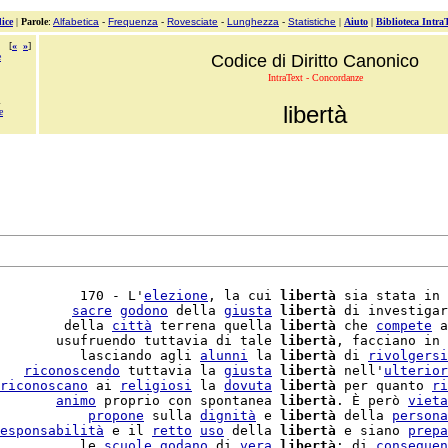
ice
|
Parole
:
Alfabetica
-
Frequenza
-
Rovesciate
-
Lunghezza
-
Statistiche
|
Aiuto
|
Biblioteca Intra
[
«
»
]
e
Codice di Diritto Canonico
IntraText - Concordanze
i
libertà
e
          170 - L'
elezione
, la cui 
libertà
 sia stata in 
         
sacre
godono
 della 
giusta
libertà
 di investigar
        della 
città
 terrena quella 
libertà
 che 
compete
 a
       usufruendo tuttavia di tale 
libertà
, facciano in 
          lasciando agli 
alunni
 la 
libertà
 di 
rivolgersi
   
riconoscendo
 tuttavia la 
giusta
libertà
 nell'
ulterior
riconoscano
 ai 
religiosi
 la 
dovuta
libertà
 per quanto 
ri
       
animo
 proprio con spontanea 
libertà
. È però 
vieta
           
propone
 sulla 
dignità
 e 
libertà
 della 
persona
esponsabilità
 e il 
retto
uso
 della 
libertà
 e siano 
prepa
          le 
scuole
godano
 di 
vera
libertà
; di 
conseguen