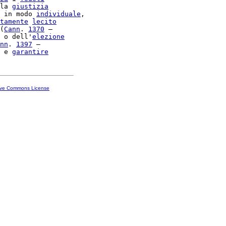
la 
giustizia
 in modo 
individuale
,

tamente
lecito
(
Cann
. 
1370
 –

 o dell'
elezione
nn
. 
1397
 –

 e 
garantire
ive Commons License