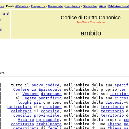
ice
|
Parole
:
Alfabetica
-
Frequenza
-
Rovesciate
-
Lunghezza
-
Statistiche
|
Aiuto
|
Biblioteca Intra
[
«
»
]
Codice di Diritto Canonico
e
IntraText - Concordanze
ea
ambito
an.
|    tutto il 
nuovo
codice
, nell'
ambito
 della sua 
specif
|     
Conferenza
Episcopale
 nell'
ambito
 del proprio 
terr
|      il 
Vescovo
diocesano
 nell'
ambito
 del suo 
territor
|      al 
Legato
pontificio
 nell'
ambito
 della sua 
circos
|       
luoghi
pii
 che sono nell'
ambito
 della 
diocesi
.~§
|  
particolari
 che 
esistono
 nell'
ambito
 del 
territorio
 d
|    
celebrare
 il 
concilio
, nell'
ambito
 del 
territorio
 d
|     
concilio
provinciale
, nell'
ambito
 del 
territorio
 d
|       
Vicario
episcopale
, nell'
ambito
 della propria 
co
|    
costituita
stabilmente
 nell'
ambito
 di una 
Chiesa
pa
|     
determinata
 di 
fedeli
 nell'
ambito
 di una 
Chiesa
pa