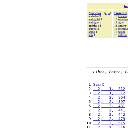
Ind
Alfabetica
[
«
»
]
Frequenza
ambedue 3
19
trovano
ambiguità
1
19
vocazion
ambiguo
1
18
agire
ambito 18
18 ambito
àmbito
2
18
assembl
ambo
1
18
azioni
ami
1
18
cattolici
Libro, Parte, C
 1 
SacrD        
  
 2 
  2,   1,  312
 
 3 
  2,   1,  312
 
 4 
  2,   2,  364
 
 5 
  2,   2,  397
 
 6 
  2,   2,  431
 
 7 
  2,   2,  441
 
 8 
  2,   2,  442
 
 9 
  2,   2,  479
 
10
  2,   2,  515
 
11 
  2,   2,  516
 