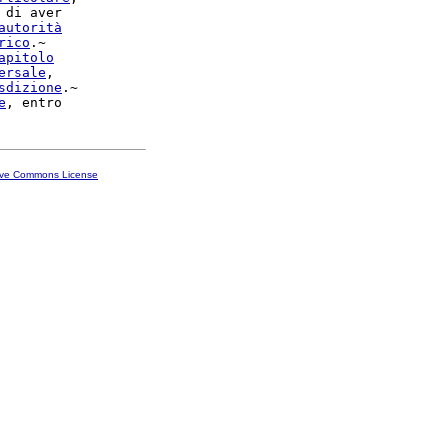
 di aver

autorità
rico
.~

apitolo
ersale
,

sdizione
.~

e
ive Commons License