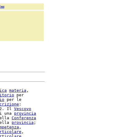
Text
ica
materia
,

itorio
 per

io
 per le

crizione
:

2. Il 
Vescovo
i una 
provincia
ella 
Conferenza
ella 
provincia
;

mpetenza
rticolare
,

rticolare
,
