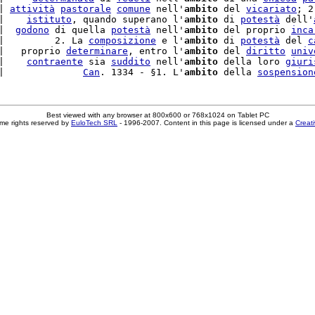
| 
attività
pastorale
comune
 nell'
ambito
 del 
vicariato
; 2
|    
istituto
, quando superano l'
ambito
 di 
potestà
 dell'
|  
godono
 di quella 
potestà
 nell'
ambito
 del proprio 
inca
|         2. La 
composizione
 e l'
ambito
 di 
potestà
 del 
c
|   proprio 
determinare
, entro l'
ambito
 del 
diritto
univ
|    
contraente
 sia 
suddito
 nell'
ambito
 della loro 
giuri
|              
Can
. 1334 - §1. L'
ambito
 della 
sospension
Best viewed with any browser at 800x600 or 768x1024 on Tablet PC
me rights reserved by
EuloTech SRL
- 1996-2007. Content in this page is licensed under a
Creat