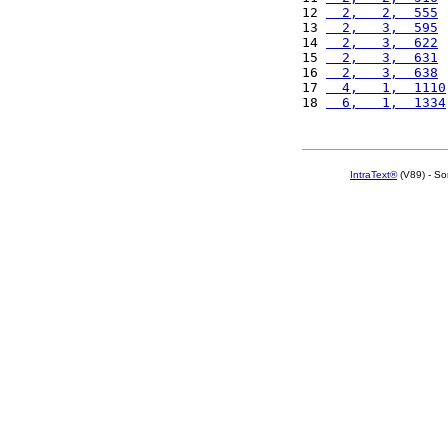
12 
  2,   2,  555
 
13 
  2,   3,  595
 
14 
  2,   3,  622
 
15 
  2,   3,  631
 
16 
  2,   3,  638
 
17 
  4,   1,  1110
18 
  6,   1,  1334
IntraText®
(V89) - So