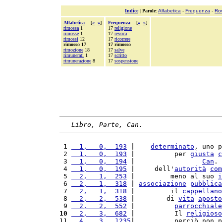
Indice
|
Parole
:
Alfabetica
-
Frequenza
-
Ro
Alfabetica
[
«
»
]
Frequenza
[
«
»
]
rimossa
1
17
religione
rimosse
1
17
revoca
rimossi
12
17
ricorrere
rimosso 17
17 rimosso
rimozione
18
17
salve
rimunerati
1
17
scritto
rimunerazione
8
17
sospensione
Libro, Parte, Can.
 1 
  1,   0,  193
 |    
determinato
, uno p
 2 
  1,   0,  193
 |          per 
giusta
c
 3 
  1,   0,  194
 |                 
Can
. 
 4 
  1,   0,  195
 |     dell'
autorità
com
 5 
  2,   1,  253
 |         meno al suo 
i
 6 
  2,   1,  318
 | 
associazione
pubblica
 7 
  2,   1,  318
 |         il 
cappellano
 8 
  2,   2,  538
 |        di 
vita
aposto
 9 
  2,   2,  552
 |          
parrocchiale
10
  2,   3,  682
 |          Il 
religioso
11 
  4,   3,  1235
|          perciò non p