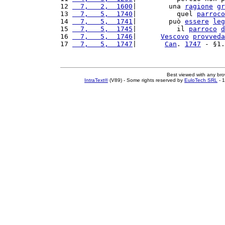
12 
  7,   2,  1600
|        una 
ragione
gr
13 
  7,   5,  1740
|          quel 
parroco
14 
  7,   5,  1741
|        può 
essere
leg
15 
  7,   5,  1745
|          il 
parroco
d
16 
  7,   5,  1746
|      
Vescovo
provveda
17 
  7,   5,  1747
|       
Can
. 
1747
 - §1.
Best viewed with any br
IntraText®
(V89) - Some rights reserved by
EuloTech SRL
- 1