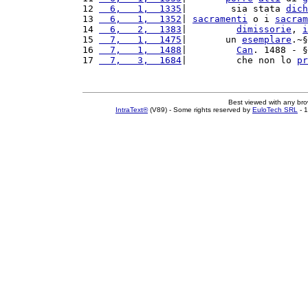
12 
  6,   1,  1335
|        sia stata 
dich
13 
  6,   1,  1352
| 
sacramenti
 o i 
sacram
14 
  6,   2,  1383
|         
dimissorie
, 
i
15 
  7,   1,  1475
|       un 
esemplare
.~§
16 
  7,   1,  1488
|         
Can
. 1488 - §
17 
  7,   3,  1684
|         che non lo 
pr
Best viewed with any br
IntraText®
(V89) - Some rights reserved by
EuloTech SRL
- 1