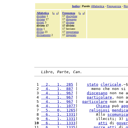
Indice
|
Parole
:
Alfabetica
-
Frequenza
-
Ro
Alfabetica
[
«
»
]
Frequenza
[
«
»
]
dividere
1
17
discipline
diviene
17
17
disponga
divieti
3
17
diviene
divieto 17
17 divieto
divin
1
17 facciano
divina
23
17
importanza
divinamente
2
17
imputato
Libro, Parte, Can.
 1 
  2,   1,  285
 |    
stato
clericale
.~§
 2 
  4,   1,  887
 |      meno che non si 
 3 
  4,   1,  967
 |    
diocesano
 non ne a
 4 
  4,   1,  967
 |    
particolare
, non a
 5 
  4,   1,  967
 |  
particolare
 non ne a
 6 
  4,   1,  1077
|        
Chiesa
 può 
agg
 7 
  5,   0,  1265
|     
religiosi
mendica
 8 
  6,   1,  1331
|        Allo 
scomunica
 9 
  6,   1,  1331
|        illeciti; 3) 
i
10
  6,   1,  1333
|         
atti
 di 
gover
11 
  6,   1,  1335
|       
porre
atti
 di 
g