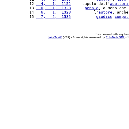
12 
  4,   1,  1152
|    saputo dell'
adulteri
13 
  6,   1,  1328
|     
penale
, a meno che 
14 
  6,   1,  1328
|         l'
autore
, anche
15 
  7,   2,  1535
|          
giudice
compet
Best viewed with any br
IntraText®
(V89) - Some rights reserved by
EuloTech SRL
- 1