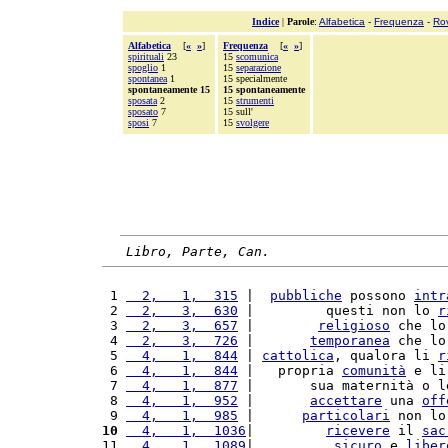
Indice
|
Parole
:
Alfabetica
-
Frequenza
-
Ro
Alfabetica
[
«
»
]
Frequenza
[
«
»
]
spirituali
23
15
scomunica
spoglio
1
15
separazione
spontanea
1
15 specialmente
spontaneamente 15
15 spontaneamente
sposata
2
15
strumenti
sposato
7
15 sull'
sposi
7
15
svolgere
Libro, Parte, Can.
 1 
  2,   1,  315
 |  
pubbliche
 possono 
intr
 2 
  2,   3,  630
 |         questi non lo 
r
 3 
  2,   3,  657
 |        
religioso
 che lo
 4 
  2,   3,  726
 |       
temporanea
 che lo
 5 
  4,   1,  844
 | 
cattolica
, qualora li 
r
 6 
  4,   1,  844
 |   propria 
comunità
 e li
 7 
  4,   1,  877
 |       sua maternità o l
 8 
  4,   1,  952
 |       
accettare
 una 
off
 9 
  4,   1,  985
 |      
particolari
 non lo
10
  4,   1,  1036
|         
ricevere
 il 
sac
11 
  4,   1,  1089
|          
sicuro
 e 
liber