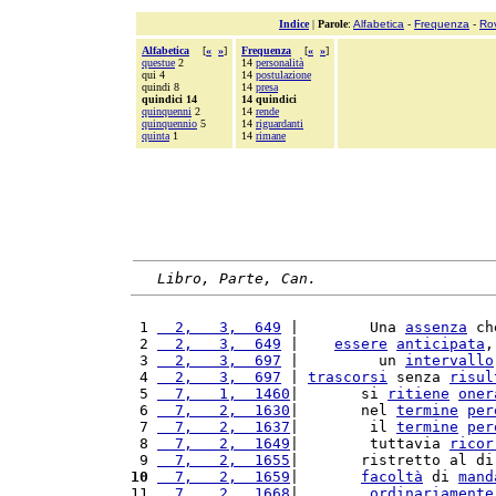
Indice
|
Parole
:
Alfabetica
-
Frequenza
-
Ro
Alfabetica
[
«
»
]
Frequenza
[
«
»
]
questue
2
14
personalità
qui 4
14
postulazione
quindi 8
14
presa
quindici 14
14 quindici
quinquenni
2
14
rende
quinquennio
5
14
riguardanti
quinta
1
14
rimane
Libro, Parte, Can.
 1 
  2,   3,  649
 |        Una 
assenza
 ch
 2 
  2,   3,  649
 |    
essere
anticipata
,
 3 
  2,   3,  697
 |         un 
intervallo
 4 
  2,   3,  697
 | 
trascorsi
 senza 
risul
 5 
  7,   1,  1460
|       si 
ritiene
oner
 6 
  7,   2,  1630
|       nel 
termine
per
 7 
  7,   2,  1637
|        il 
termine
per
 8 
  7,   2,  1649
|        tuttavia 
ricor
 9 
  7,   2,  1655
|       ristretto al di
10
  7,   2,  1659
|       
facoltà
 di 
mand
11 
  7,   2,  1668
|        
ordinariamente