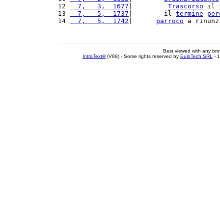
12 
  7,   3,  1677
|         
Trascorso
 il 
13 
  7,   5,  1737
|        il 
termine
per
14 
  7,   5,  1742
|      
parroco
 a rinunz
Best viewed with any br
IntraText®
(V89) - Some rights reserved by
EuloTech SRL
- 1