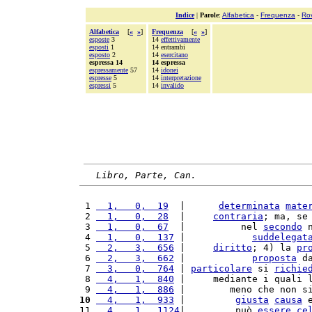
Indice
|
Parole
:
Alfabetica
-
Frequenza
-
Ro
Alfabetica
[
«
»
]
Frequenza
[
«
»
]
esposte
3
14
effettivamente
esposti
1
14 entrambi
esposto
2
14
esercitano
espressa 14
14 espressa
espressamente
57
14
idonei
espresse
5
14
interpretazione
espressi
5
14
invalido
Libro, Parte, Can.
 1 
  1,   0,  19
  |      
determinata
mate
 2 
  1,   0,  28
  |     
contraria
; ma, se
 3 
  1,   0,  67
  |          nel 
secondo
 
 4 
  1,   0,  137
 |            
suddelegat
 5 
  2,   3,  656
 |     
diritto
; 4) la 
pr
 6 
  2,   3,  662
 |            
proposta
 d
 7 
  3,   0,  764
 | 
particolare
 si 
richie
 8 
  4,   1,  840
 |     mediante i quali 
 9 
  4,   1,  886
 |        meno che non s
10
  4,   1,  933
 |         
giusta
causa
 
11 
  4,   1,  1124
|         può 
essere
ce