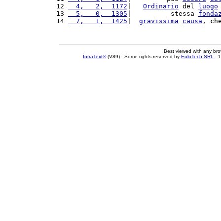
12 
  4,   2,  1172
|   
Ordinario
 del 
luogo
13 
  5,   0,  1305
|          stessa 
fonda
14 
  7,   1,  1425
|  
gravissima
causa
, ch
Best viewed with any br
IntraText®
(V89) - Some rights reserved by
EuloTech SRL
- 1