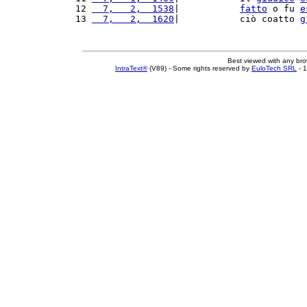
12 
  7,   2,  1538
|           
fatto
 o fu 
e
13 
  7,   2,  1620
|           ciò coatto 
g
Best viewed with any br
IntraText®
(V89) - Some rights reserved by
EuloTech SRL
- 1