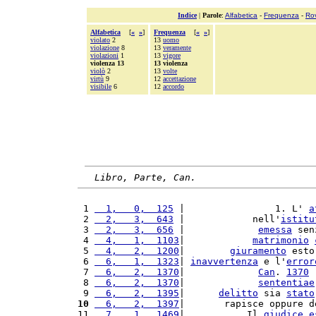
Indice
|
Parole
:
Alfabetica
-
Frequenza
-
Ro
Alfabetica
[
«
»
]
Frequenza
[
«
»
]
violato
2
13
uomo
violazione
8
13
veramente
violazioni
1
13
vigore
violenza 13
13 violenza
violò
2
13
volte
virtù
9
12
accettazione
visibile
6
12
accordo
Libro, Parte, Can.
 1 
  1,   0,  125
 |                1. L' 
a
 2 
  2,   3,  643
 |            nell'
istitu
 3 
  2,   3,  656
 |             
emessa
 sen
 4 
  4,   1,  1103
|            
matrimonio
 5 
  4,   2,  1200
|        
giuramento
 esto
 6 
  6,   1,  1323
| 
inavvertenza
 e l'
error
 7 
  6,   2,  1370
|             
Can
. 
1370
 
 8 
  6,   2,  1370
|             
sententiae
 9 
  6,   2,  1395
|      
delitto
 sia 
stato
10
  6,   2,  1397
|       rapisce oppure d
11 
  7,   1,  1469
|           Il 
giudice
e