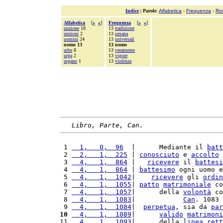
Indice
|
Parole
:
Alfabetica
-
Frequenza
-
Ro
Alfabetica
[
«
»
]
Frequenza
[
«
»
]
unzione
18
13
tradizione
unzioni
2
13
umana
uomini
24
13
universali
uomo 13
13 uomo
urbe
8
13
veramente
urga
2
13
vigore
urgano
1
13
violenza
Libro, Parte, Can.
 1 
  1,   0,  96
  |      Mediante il 
batt
 2 
  2,   1,  225
 | 
conosciuto
 e 
accolto
 
 3 
  4,   1,  864
 |   
ricevere
 il 
battesi
 4 
  4,   1,  864
 | 
battesimo
 ogni uomo e
 5 
  4,   1,  1042
|    
ricevere
 gli 
ordin
 6 
  4,   1,  1055
| 
patto
matrimoniale
 co
 7 
  4,   1,  1057
|      della 
volontà
 co
 8 
  4,   1,  1083
|            
Can
. 1083 
 9 
  4,   1,  1084
|  
perpetua
, sia da 
par
10
  4,   1,  1089
|      
valido
matrimoni
11 
  4,   1,  1093
|      della 
linea
rett