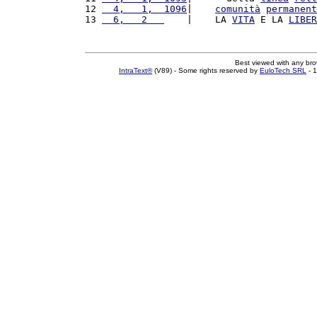
12 
  4,   1,  1096
|    
comunità
permanent
13 
  6,   2   
    |    LA 
VITA
 E LA 
LIBER
Best viewed with any br
IntraText®
(V89) - Some rights reserved by
EuloTech SRL
- 1