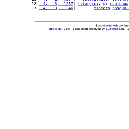
12 
  4,   3,  1237
| 
liturgici
, si 
mantenga
13 
  4,   3,  1246
|        
mistero
pasqual
Best viewed with any br
IntraText®
(V89) - Some rights reserved by
EuloTech SRL
- 1