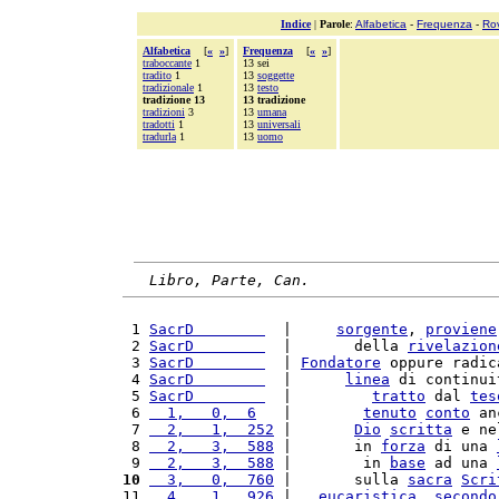
Indice
|
Parole
:
Alfabetica
-
Frequenza
-
Ro
Alfabetica
[
«
»
]
Frequenza
[
«
»
]
traboccante
1
13 sei
tradito
1
13
soggette
tradizionale
1
13
testo
tradizione 13
13 tradizione
tradizioni
3
13
umana
tradotti
1
13
universali
tradurla
1
13
uomo
Libro, Parte, Can.
 1 
SacrD        
  |     
sorgente
, 
proviene
 2 
SacrD        
  |       della 
rivelazion
 3 
SacrD        
  | 
Fondatore
 oppure radic
 4 
SacrD        
  |      
linea
 di continui
 5 
SacrD        
  |         
tratto
 dal 
tes
 6 
  1,   0,  6
   |        
tenuto
conto
 an
 7 
  2,   1,  252
 |       
Dio
scritta
 e ne
 8 
  2,   3,  588
 |       in 
forza
 di una 
 9 
  2,   3,  588
 |        in 
base
 ad una 
10
  3,   0,  760
 |       sulla 
sacra
Scri
11 
  4,   1,  926
 |   
eucaristica
, 
secondo