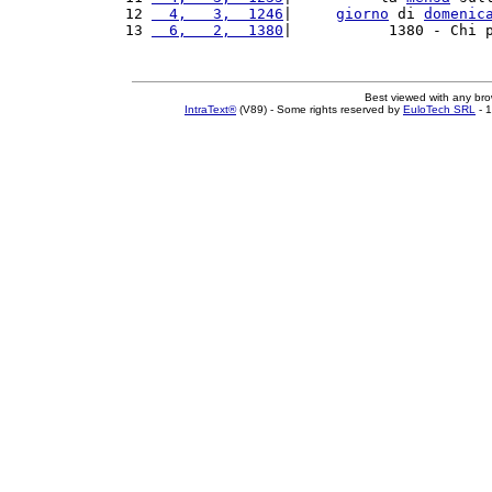
12 
  4,   3,  1246
|     
giorno
 di 
domenic
13 
  6,   2,  1380
|           1380 - Chi 
Best viewed with any br
IntraText®
(V89) - Some rights reserved by
EuloTech SRL
- 1