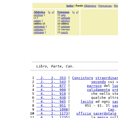
Indice
|
Parole
:
Alfabetica
-
Frequenza
-
Ro
Alfabetica
[
«
»
]
Frequenza
[
«
»
]
cavillose
1
13
capo
ce 3
13
cardinale
cedano
1
13
cattolico
celebra 13
13 celebra
celebrando
1
13
celebrate
celebrano
1
13 ciascuna
celebrante
1
13
concili
Libro, Parte, Can.
 1 
  2,   2,  353
 | 
Concistoro
straordina
 2 
  2,   2,  543
 |          
secondo
 cui 
 3 
  4,   1,  877
 |        
parroco
 del 
lu
 4 
  4,   1,  900
 |        
validamente
or
 5 
  4,   1,  919
 |          che nello st
 6 
  4,   1,  930
 |          qualche altr
 7 
  4,   1,  945
 |     
lecito
 ad ogni 
sa
 8 
  4,   1,  951
 |       951 - §1. Il 
sa
 9 
  4,   1,  1098
|                  
Can
.
10
  4,   2,  1173
|   
ufficio
sacerdotale
11 
  4,   3,  1235
|          la 
mensa
 sul