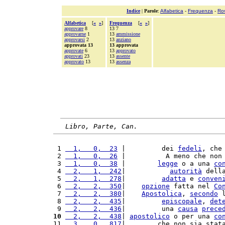
Indice
|
Parole
:
Alfabetica
-
Frequenza
-
Ro
Alfabetica
[
«
»
]
Frequenza
[
«
»
]
approvare
8
13 7
approvarne
1
13
ammissione
approvarsi
2
13
anziano
approvata 13
13 approvata
approvate
6
13
approvato
approvati
23
13
assente
approvato
13
13
assenza
Libro, Parte, Can.
 1 
  1,   0,  23
 |         dei 
fedeli
, che
 2 
  1,   0,  26
 |          A meno che non
 3 
  1,   0,  38
 |        
legge
 o a una 
co
 4 
  2,   1,  242
|           
autorità
 dell
 5 
  2,   1,  278
|         
adatta
 e 
conven
 6 
  2,   2,  350
|    
opzione
 fatta nel 
Co
 7 
  2,   2,  380
|    
Apostolica
, 
secondo
 
 8 
  2,   2,  435
|         
episcopale
, 
det
 9 
  2,   2,  436
|         una 
causa
prece
10
  2,   2,  438
| 
apostolico
 o per una 
co
11 
  3,   0,  817
|        che non sia stat