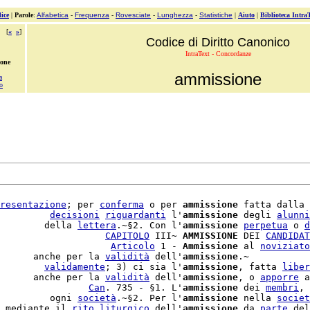
ice
|
Parole
:
Alfabetica
-
Frequenza
-
Rovesciate
-
Lunghezza
-
Statistiche
|
Aiuto
|
Biblioteca Intra
[
«
»
]
Codice di Diritto Canonico
IntraText - Concordanze
ione
ammissione
a
o
resentazione
; per 
conferma
 o per 
ammissione
 fatta dalla 
         
decisioni
riguardanti
 l'
ammissione
 degli 
alunni
        della 
lettera
.~§2. Con l'
ammissione
perpetua
 o 
d
                   
CAPITOLO
 III~ 
AMMISSIONE
 DEI 
CANDIDAT
                    
Articolo
 1 - 
Ammissione
 al 
noviziato
      anche per la 
validità
 dell'
ammissione
.~

        
validamente
; 3) ci sia l'
ammissione
, fatta 
liber
      anche per la 
validità
 dell'
ammissione
, o 
apporre
 a
                
Can
. 735 - §1. L'
ammissione
 dei 
membri
, 
         ogni 
società
.~§2. Per l'
ammissione
 nella 
societ
 mediante il 
rito
liturgico
 dell'
ammissione
 da 
parte
 del