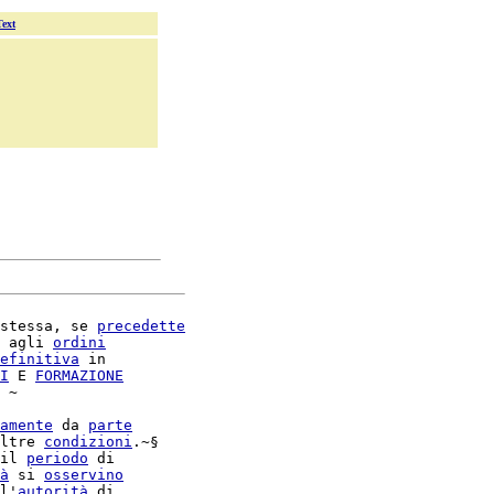
Text
stessa, se 
precedette
 agli 
ordini
efinitiva
 in

I
 E 
FORMAZIONE
 ~

amente
 da 
parte
ltre 
condizioni
.~§

il 
periodo
à
 si 
osservino
l'
autorità
 di
