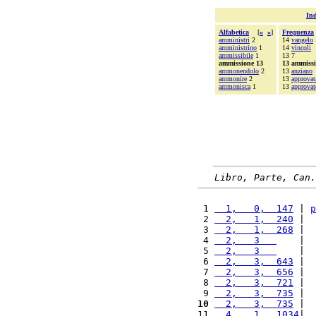
Ind
Alfabetica
[
«
»
]
Frequenza
amministri
2
14
vangelo
amministrino
1
14
vincoli
ammissibile
1
13 7
ammissione 13
13 ammiss
ammonendolo
2
13
anziano
ammonire
2
13
approvat
ammonisca
1
13
approvat
Libro, Parte, Can.
 1 
  1,   0,  147
 | 
p
 2 
  2,   1,  240
 |  
 3 
  2,   1,  268
 |  
 4 
  2,   3   
    |  
 5 
  2,   3   
    |  
 6 
  2,   3,  643
 |  
 7 
  2,   3,  656
 |  
 8 
  2,   3,  721
 |  
 9 
  2,   3,  735
 |  
10
  2,   3,  735
 |  
11 
  4,   1,  1034
|  