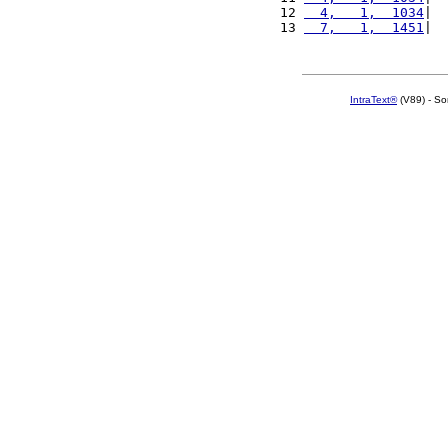
12 
  4,   1,  1034
|  
13 
  7,   1,  1451
|  
IntraText®
(V89) - So