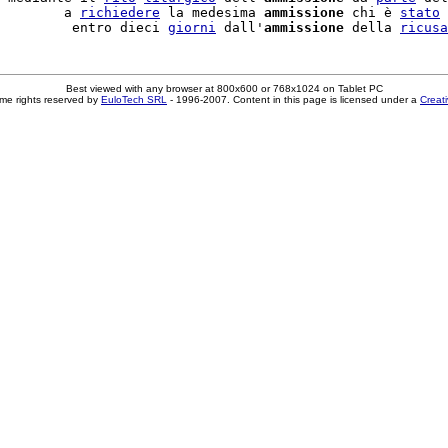
        a 
richiedere
 la medesima 
ammissione
 chi è 
stato
         entro dieci 
giorni
 dall'
ammissione
 della 
ricusa
Best viewed with any browser at 800x600 or 768x1024 on Tablet PC
me rights reserved by
EuloTech SRL
- 1996-2007. Content in this page is licensed under a
Creat