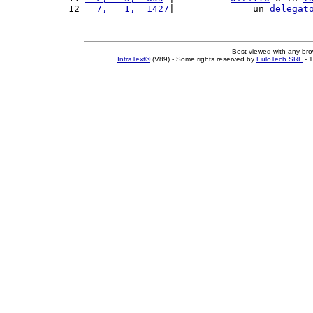
12 
  7,   1,  1427
|              un 
delegat
Best viewed with any br
IntraText®
(V89) - Some rights reserved by
EuloTech SRL
- 1