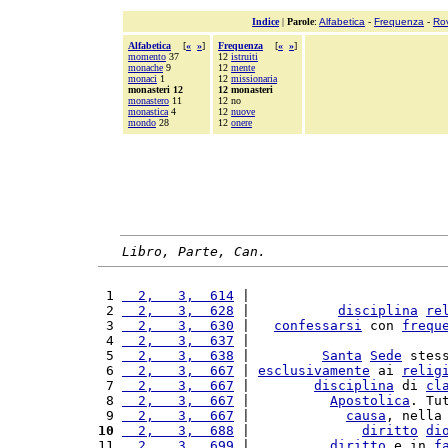
Indice
|
Parole
:
Alfabetica
-
Frequenza
-
Ro
Alfabetica
[
«
»
]
Frequenza
[
«
»
]
momento
37
12
istruiti
monache
9
12
mente
monaci
1
12
missionaria
monasteri 12
12 monasteri
monastero
11
12 no
monastica
4
12
nuove
mondo
28
12
onere
Libro, Parte, Can.
 1 
  2,   3,  614
 |                        
 2 
  2,   3,  628
 |           
disciplina
re
 3 
  2,   3,  630
 |   
confessarsi
 con 
frequ
 4 
  2,   3,  637
 |                        
 5 
  2,   3,  638
 |         
Santa
Sede
 stes
 6 
  2,   3,  667
 | 
esclusivamente
 ai 
relig
 7 
  2,   3,  667
 |        
disciplina
 di 
cl
 8 
  2,   3,  667
 |          
Apostolica
. Tu
 9 
  2,   3,  667
 |            
causa
, nella
10
  2,   3,  688
 |              
diritto
di
11 
  2,   3,  699
 |          
diritto
 e in 
f