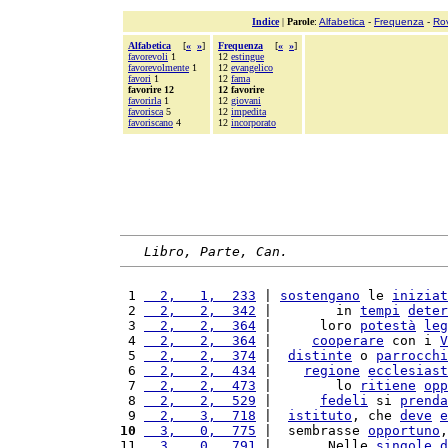
Indice
|
Parole
:
Alfabetica
-
Frequenza
-
Ro
Alfabetica
[
«
»
]
Frequenza
[
«
»
]
favorevoli
1
12
estingue
favorevolmente
1
12
evangelico
favori
1
12
fama
favorire 12
12 favorire
favorirla
1
12
giovani
favorisca
5
12
impedita
favoriscano
4
12
incorporato
Libro, Parte, Can.
 1 
  2,   1,  233
 | 
sostengano
 le 
iniziat
 2 
  2,   2,  342
 |        in 
tempi
deter
 3 
  2,   2,  364
 |      loro 
potestà
leg
 4 
  2,   2,  364
 |     
cooperare
 con i 
V
 5 
  2,   2,  374
 |  
distinte
 o 
parrocchi
 6 
  2,   2,  434
 |    
regione
ecclesiast
 7 
  2,   2,  473
 |        lo 
ritiene
opp
 8 
  2,   2,  529
 |      
fedeli
 si 
prenda
 9 
  2,   3,  718
 |  
istituto
, che 
deve
e
10
  3,   0,  775
 |  sembrasse 
opportuno
,
11 
  3,   0,  791
 |       Nelle 
singole
d