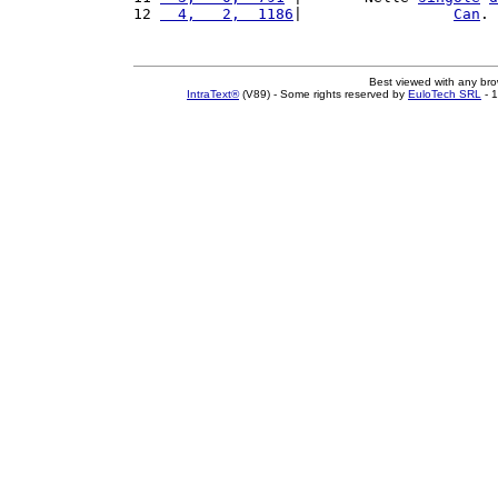
12 
  4,   2,  1186
|                 
Can
. 
Best viewed with any br
IntraText®
(V89) - Some rights reserved by
EuloTech SRL
- 1