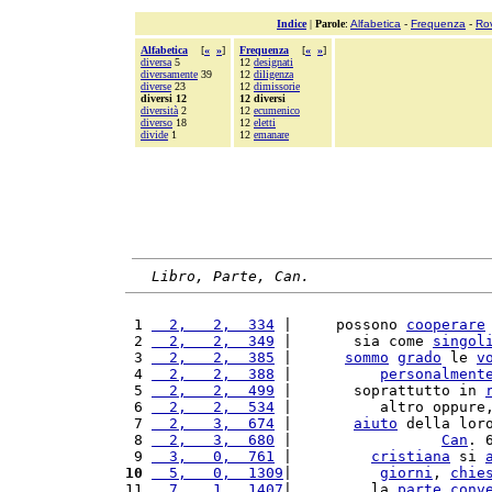
Indice
|
Parole
:
Alfabetica
-
Frequenza
-
Ro
Alfabetica
[
«
»
]
Frequenza
[
«
»
]
diversa
5
12
designati
diversamente
39
12
diligenza
diverse
23
12
dimissorie
diversi 12
12 diversi
diversità
2
12
ecumenico
diverso
18
12
eletti
divide
1
12
emanare
Libro, Parte, Can.
 1 
  2,   2,  334
 |     possono 
cooperare
 2 
  2,   2,  349
 |       sia come 
singol
 3 
  2,   2,  385
 |      
sommo
grado
 le 
v
 4 
  2,   2,  388
 |          
personalment
 5 
  2,   2,  499
 |       soprattutto in 
 6 
  2,   2,  534
 |          altro oppure
 7 
  2,   3,  674
 |       
aiuto
 della lor
 8 
  2,   3,  680
 |                 
Can
. 
 9 
  3,   0,  761
 |         
cristiana
 si 
10
  5,   0,  1309
|          
giorni
, 
chie
11 
  7,   1,  1407
|         la 
parte
conv