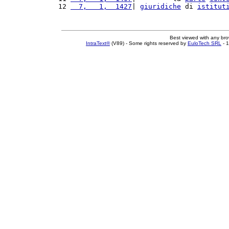
12 
  7,   1,  1427
| 
giuridiche
 di 
istitut
Best viewed with any br
IntraText®
(V89) - Some rights reserved by
EuloTech SRL
- 1