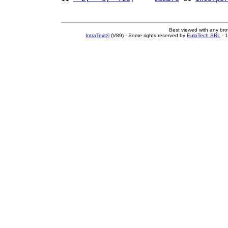
Best viewed with any br
IntraText®
(V89) - Some rights reserved by
EuloTech SRL
- 1