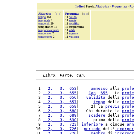
Indice
|
Parole
:
Alfabetica
-
Frequenza
-
Ro
Alfabetica
[
«
»
]
Frequenza
[
«
»
]
tempo
161
11
solido
temporale
6
11
specie
temporali
29
11
specifica
temporanea 11
11 temporanea
temporaneamente
3
11
udite
temporanei
7
11
urgente
temporaneo
2
11
vaticano
Libro, Parte, Can.
 1 
  2,   3,  653
|     
ammesso
 alla 
profe
 2 
  2,   3,  655
|    
Can
. 
655
 - La 
profe
 3 
  2,   3,  656
|   
validità
 della 
profe
 4 
  2,   3,  657
|      
tempo
 della 
profe
 5 
  2,   3,  658
|     2) la 
previa
profe
 6 
  2,   3,  688
|   Chi durante la 
profe
 7 
  2,   3,  689
|    
scadere
 della 
profe
 8 
  2,   3,  690
|      prima della 
profe
 9 
  2,   3,  723
| 
inferiore
 a cinque 
ann
10
  2,   3,  726
|  
periodo
 dell'
incorpor
11 
  2,   3,  726
|     
membro
 di 
incorpor