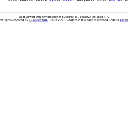
Best viewed with any browser at 800x600 or 768x1024 on Tablet PC
me rights reserved by
EuloTech SRL
- 1996-2007. Content in this page is licensed under a
Creat