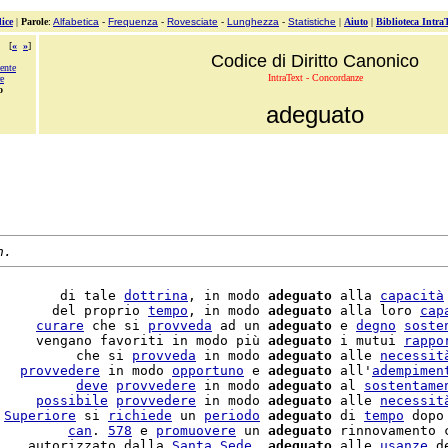
ice
|
Parole
:
Alfabetica
-
Frequenza
-
Rovesciate
-
Lunghezza
-
Statistiche
|
Aiuto
|
Biblioteca Intra
[
«
»
]
Codice di Diritto Canonico
ente
IntraText - Concordanze
re
o
adeguato
n.
        di tale 
dottrina
, in modo 
adeguato
 alla 
capacità
       del proprio 
tempo
, in modo 
adeguato
 alla loro 
cap
     
curare
 che si 
provveda
 ad un 
adeguato
 e 
degno
soste
     vengano favoriti in modo più 
adeguato
 i mutui 
rappo
          che si 
provveda
 in modo 
adeguato
 alle 
necessit
   
provvedere
 in modo 
opportuno
 e 
adeguato
 all'
adempimen
          
deve
provvedere
 in modo 
adeguato
 al 
sostentame
     
possibile
provvedere
 in modo 
adeguato
 alle 
necessit
 
Superiore
 si 
richiede
 un 
periodo
adeguato
 di 
tempo
 dopo
         
can
. 
578
 e 
promuovere
 un 
adeguato
 rinnovamento c
    autorizzato dalla 
Santa
Sede
, 
adeguato
 alle 
usanze
 d