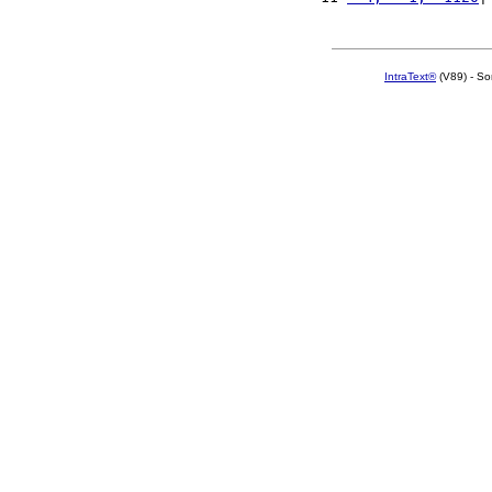
IntraText®
(V89) - So