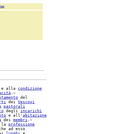
Text
 e alla 
condizione
acità
.~

ntamento
 del

rti
 dei 
Vescovi
à
pastorali
to
 degli 
incarichi
nto
 e all'
abitazione
à
 dei 
membri
.~

 la 
professione
he ad esso

ei 
luoghi