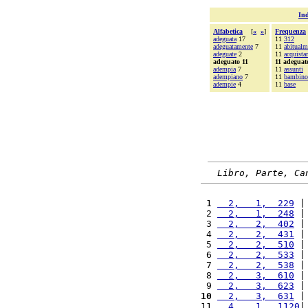
Ind
Alfabetica
[
«
»
]
Frequenza
adeguata
17
11
312
adeguatamente
7
11
abitualm
adeguate
2
11
acquista
adeguato 11
11 adeguat
adempia
7
11
assunti
adempiano
7
11
bambino
adempie
4
11
base
Libro, Parte, Ca
 1 
  2,   1,  229
 |
 2 
  2,   1,  248
 |
 3 
  2,   2,  402
 |
 4 
  2,   2,  431
 |
 5 
  2,   2,  510
 |
 6 
  2,   2,  533
 |
 7 
  2,   2,  538
 |
 8 
  2,   3,  610
 |
 9 
  2,   3,  623
 |
10
  2,   3,  631
 |
11 
  4,   1,  1120
|