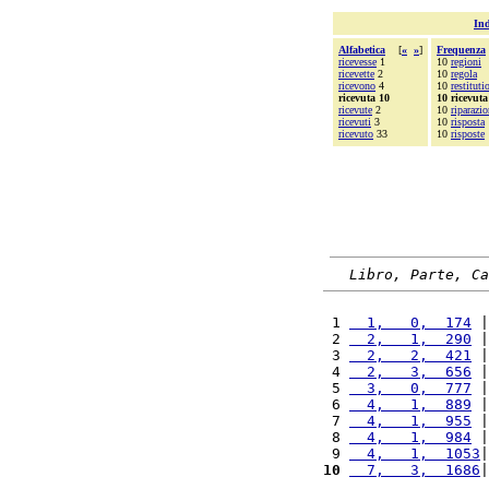
Ind
Alfabetica
[
«
»
]
Frequenza
ricevesse
1
10
regioni
ricevette
2
10
regola
ricevono
4
10
restituti
ricevuta 10
10 ricevuta
ricevute
2
10
riparazi
ricevuti
3
10
risposta
ricevuto
33
10
risposte
Libro, Parte, Ca
 1 
  1,   0,  174
 |
 2 
  2,   1,  290
 |
 3 
  2,   2,  421
 |
 4 
  2,   3,  656
 |
 5 
  3,   0,  777
 |
 6 
  4,   1,  889
 |
 7 
  4,   1,  955
 |
 8 
  4,   1,  984
 |
 9 
  4,   1,  1053
|
10
  7,   3,  1686
|