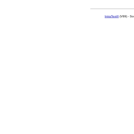
IntraText®
(V89) - So