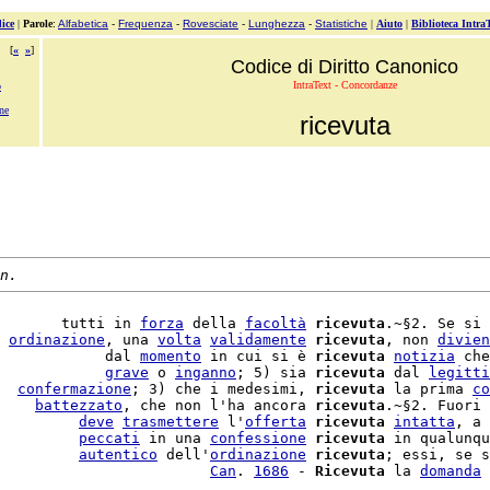
ice
|
Parole
:
Alfabetica
-
Frequenza
-
Rovesciate
-
Lunghezza
-
Statistiche
|
Aiuto
|
Biblioteca Intra
[
«
»
]
Codice di Diritto Canonico
IntraText - Concordanze
o
one
ricevuta
n.
       tutti in 
forza
 della 
facoltà
ricevuta
.~§2. Se si 
 
ordinazione
, una 
volta
validamente
ricevuta
, non 
divien
            dal 
momento
 in cui si è 
ricevuta
notizia
 che
            
grave
 o 
inganno
; 5) sia 
ricevuta
 dal 
legitti
  
confermazione
; 3) che i medesimi, 
ricevuta
 la prima 
co
    
battezzato
, che non l'ha ancora 
ricevuta
.~§2. Fuori 
         
deve
trasmettere
 l'
offerta
ricevuta
intatta
, a 
         
peccati
 in una 
confessione
ricevuta
 in qualunqu
         
autentico
 dell'
ordinazione
ricevuta
; essi, se s
                        
Can
. 
1686
 - 
Ricevuta
 la 
domanda