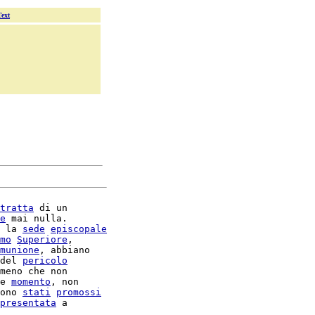
Text
tratta
 di un

e
 mai nulla.

 la 
sede
episcopale
mo
Superiore
,

munione
, abbiano

del 
pericolo
meno che non

e 
momento
, non

ono 
stati
promossi
presentata