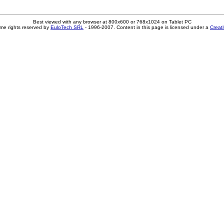
Best viewed with any browser at 800x600 or 768x1024 on Tablet PC
me rights reserved by
EuloTech SRL
- 1996-2007. Content in this page is licensed under a
Creat