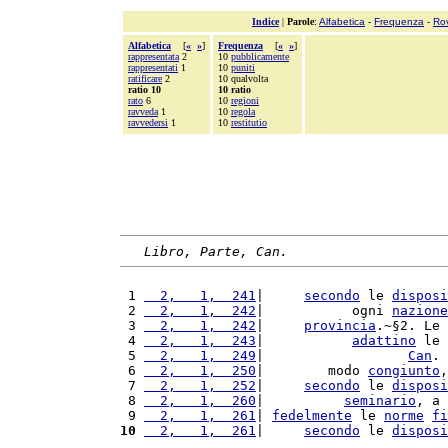
Indice
|
Parole
:
Alfabetica
-
Frequenza
-
Ro
Alfabetica
[
«
»
]
Frequenza
[
«
»
]
rappresentata
2
10
pubblicamente
rappresentati
1
10
puniti
ratificare
2
10 qualvolta
ratio 10
10 ratio
rato
6
10
regioni
ravveda
1
10
regola
ravvedersi
1
10
restitutio
Libro, Parte, Can.
 1 
  2,   1,  241
|     
secondo
 le 
disposi
 2 
  2,   1,  242
|           ogni 
nazione
 3 
  2,   1,  242
|     
provincia
.~§2. Le 
 4 
  2,   1,  243
|           
adattino
 le 
 5 
  2,   1,  249
|                  
Can
. 
 6 
  2,   1,  250
|        modo 
congiunto
,
 7 
  2,   1,  252
|     
secondo
 le 
disposi
 8 
  2,   1,  260
|          
seminario
, a 
 9 
  2,   1,  261
| 
fedelmente
 le 
norme
fi
10
  2,   1,  261
|     
secondo
 le 
disposi