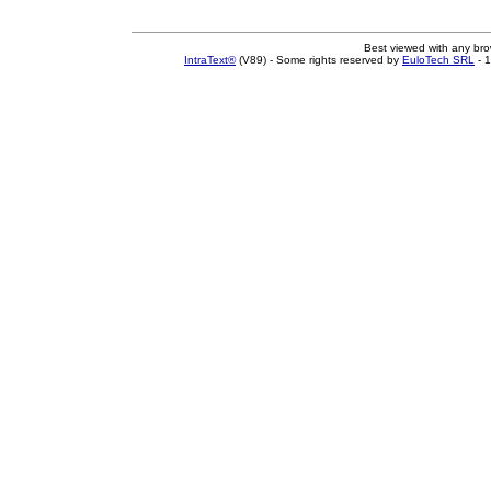
Best viewed with any br
IntraText®
(V89) - Some rights reserved by
EuloTech SRL
- 1