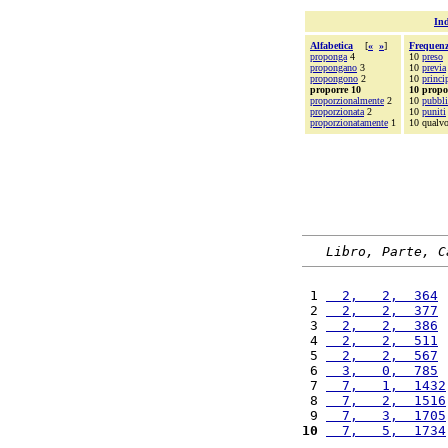
Ind
Alfabetica
[
«
»
]
Frequen
proponga
4
10
preso
propongano
3
10
previa
propongono
2
10
princi
proporre 10
10 propo
proporzionalmente
2
10
pubbl
proporzionata
2
10
puniti
proporzionatamente
1
10 qualvo
Libro, Parte, C
 1 
  2,   2,  364
 
 2 
  2,   2,  377
 
 3 
  2,   2,  386
 
 4 
  2,   2,  511
 
 5 
  2,   2,  567
 
 6 
  3,   0,  785
 
 7 
  7,   1,  1432
 8 
  7,   2,  1516
 9 
  7,   3,  1705
10
  7,   5,  1734