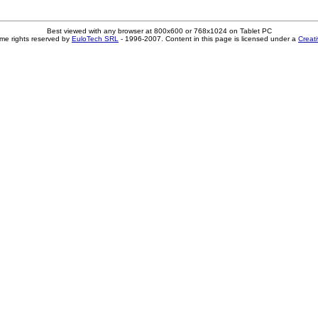
Best viewed with any browser at 800x600 or 768x1024 on Tablet PC
me rights reserved by
EuloTech SRL
- 1996-2007. Content in this page is licensed under a
Creat