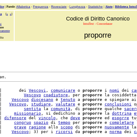
ice
|
Parole
:
Alfabetica
-
Frequenza
-
Rovesciate
-
Lunghezza
-
Statistiche
|
Aiuto
|
Biblioteca Intra
za
[
«
»
]
Codice di Diritto Canonico
IntraText - Concordanze
pi
rre
icamente
proporre
lta
an.
|       dei 
Vescovi
, 
comunicare
 o 
proporre
 i 
nomi
 dei 
ca
|         
Vescovo
coadiutore
, per 
proporre
 la cosiddetta
|    
Vescovo
diocesano
 è 
tenuto
 a 
proporre
 e spiegare ai
|   
Vescovo
, 
studiare
, 
valutare
 e 
proporre
conclusioni
 o
|         
sentita
 la 
comunità
, di 
proporre
 qualche 
sacer
|     
missionario
, si dedichino a 
proporre
 la 
dottrina
e
| 
difensore
 del 
vincolo
, che 
deve
proporre
 ed 
esporre
 tu
|     
congruo
spazio
 di 
tempo
 per 
proporre
 e 
completare
 
|     
grave
ragione
 allo 
scopo
 di 
proporre
nuovamente
 la
|    
Vescovo
; 3) per i 
ricorsi
 da 
proporre
 a 
norma
 dei 
c