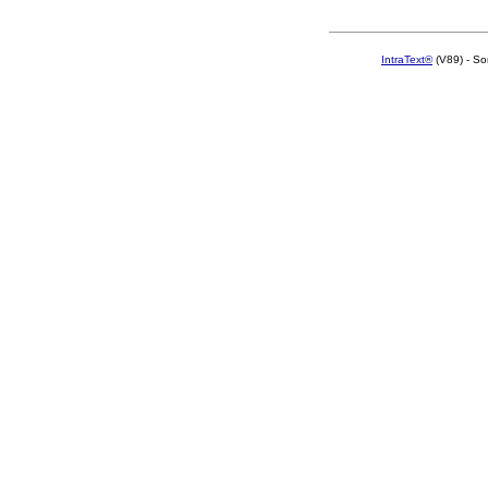
IntraText®
(V89) - So