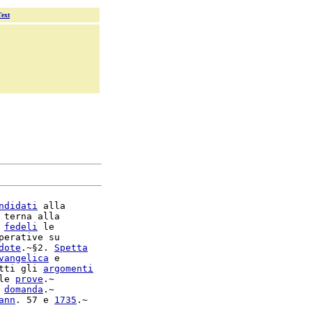
Text
ndidati
 alla

 terna alla

 
fedeli
 le

perative su

dote
.~§2. 
Spetta
vangelica
 e

tti gli 
argomenti
le 
prove
.~

 
domanda
ann
. 57 e 
1735