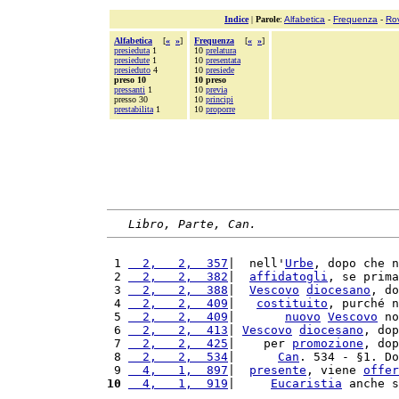
Indice
|
Parole
:
Alfabetica
-
Frequenza
-
Ro
Alfabetica
[
«
»
]
Frequenza
[
«
»
]
presieduta
1
10
prelatura
presiedute
1
10
presentata
presieduto
4
10
presiede
preso 10
10 preso
pressanti
1
10
previa
presso 30
10
principi
prestabilita
1
10
proporre
Libro, Parte, Can.
 1 
  2,   2,  357
|  nell'
Urbe
, dopo che n
 2 
  2,   2,  382
|  
affidatogli
, se prima
 3 
  2,   2,  388
|  
Vescovo
diocesano
, do
 4 
  2,   2,  409
|   
costituito
, purché n
 5 
  2,   2,  409
|       
nuovo
Vescovo
 no
 6 
  2,   2,  413
| 
Vescovo
diocesano
, dop
 7 
  2,   2,  425
|    per 
promozione
, dop
 8 
  2,   2,  534
|      
Can
. 534 - §1. Do
 9 
  4,   1,  897
|  
presente
, viene 
offer
10
  4,   1,  919
|     
Eucaristia
 anche s