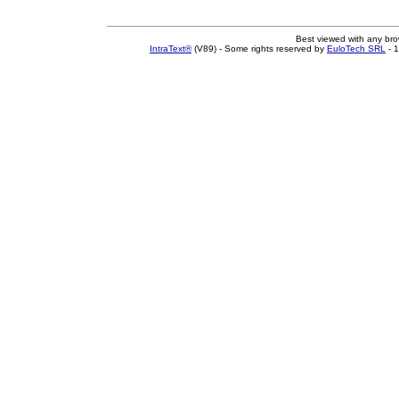
Best viewed with any br
IntraText®
(V89) - Some rights reserved by
EuloTech SRL
- 1