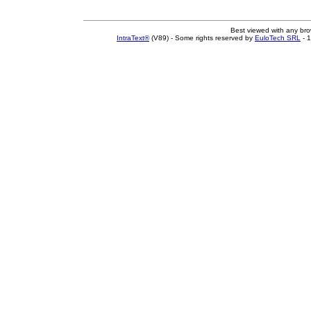
Best viewed with any br
IntraText®
(V89) - Some rights reserved by
EuloTech SRL
- 1