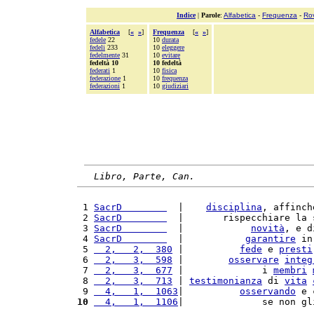
Indice
|
Parole
:
Alfabetica
-
Frequenza
-
Ro
Alfabetica
[
«
»
]
Frequenza
[
«
»
]
fedele
22
10
durata
fedeli
233
10
eleggere
fedelmente
31
10
evitare
fedeltà 10
10 fedeltà
federati
1
10
fisica
federazione
1
10
frequenza
federazioni
1
10
giudiziari
Libro, Parte, Can.
 1 
SacrD        
  |    
disciplina
, affinch
 2 
SacrD        
  |       rispecchiare la 
 3 
SacrD        
  |            
novità
, e d
 4 
SacrD        
  |           
garantire
 in
 5 
  2,   2,  380
 |          
fede
 e 
presti
 6 
  2,   3,  598
 |        
osservare
integ
 7 
  2,   3,  677
 |              i 
membri
 8 
  2,   3,  713
 | 
testimonianza
 di 
vita
 9 
  4,   1,  1063
|          
osservando
 e 
10
  4,   1,  1106
|              se non gl