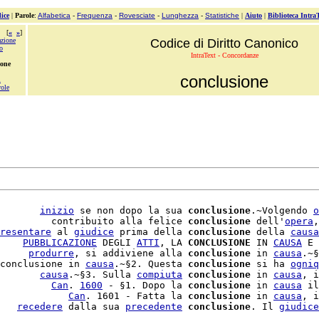
ice
|
Parole
:
Alfabetica
-
Frequenza
-
Rovesciate
-
Lunghezza
-
Statistiche
|
Aiuto
|
Biblioteca Intra
[
«
»
]
azione
Codice di Diritto Canonico
o
IntraText - Concordanze
ione
conclusione
i
ole
       
inizio
 se non dopo la sua 
conclusione
.~Volgendo 
o
         contribuito alla felice 
conclusione
 dell'
opera
,
resentare
 al 
giudice
 prima della 
conclusione
 della 
causa
    
PUBBLICAZIONE
 DEGLI 
ATTI
, LA 
CONCLUSIONE
 IN 
CAUSA
 E 
     
produrre
, si addiviene alla 
conclusione
 in 
causa
.~§
conclusione in 
causa
.~§2. Questa 
conclusione
 si ha 
ogniq
       
causa
.~§3. Sulla 
compiuta
conclusione
 in 
causa
, i
         
Can
. 
1600
 - §1. Dopo la 
conclusione
 in 
causa
 il
            
Can
. 1601 - Fatta la 
conclusione
 in 
causa
, i
   
recedere
 dalla sua 
precedente
conclusione
. Il 
giudice