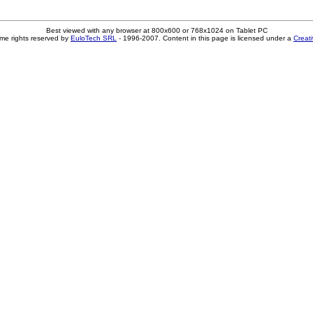
Best viewed with any browser at 800x600 or 768x1024 on Tablet PC
me rights reserved by
EuloTech SRL
- 1996-2007. Content in this page is licensed under a
Creat