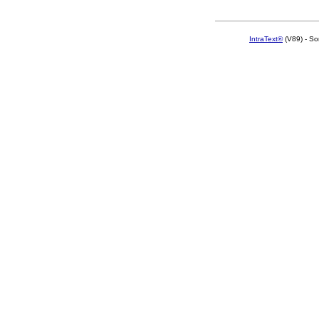
IntraText®
(V89) - So