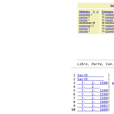
Ind
Alfabetica
[
«
»
]
Frequenza
concludersi
1
10
collabor
conclusa
5
10
compost
concluse
1
10
conceda
conclusione 10
10 conclus
conclusioni
11
10
condurre
concluso
2
10
confront
concorda
1
10
consapev
Libro, Parte, Can.
 1 
SacrD        
  |  
 2 
SacrD        
  |  
 3 
  7,   2,  1596
| 
p
 4 
  7,   2   
    |  
 5 
  7,   2,  1599
|  
 6 
  7,   2,  1599
|  
 7 
  7,   2,  1599
|  
 8 
  7,   2,  1600
|  
 9 
  7,   2,  1601
|  
10
  7,   2,  1609
|  