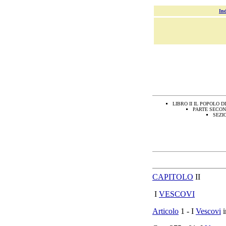
Ind
LIBRO II IL POPOLO DI
PARTE SECON
SEZI
CAPITOLO
II
I
VESCOVI
Articolo
1 - I
Vescovi
i