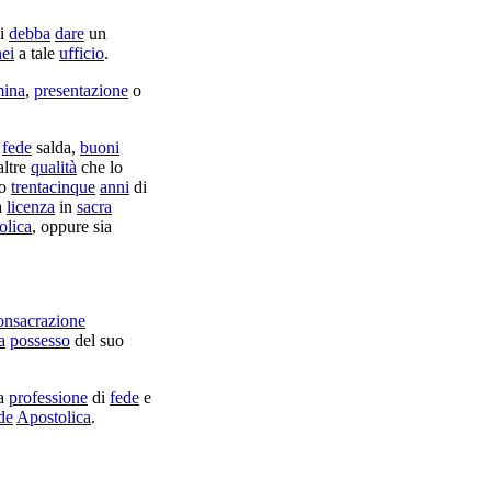
i
debba
dare
un
ei
a tale
ufficio
.
ina
,
presentazione
o
r
fede
salda
,
buoni
altre
qualità
che lo
no
trentacinque
anni
di
a
licenza
in
sacra
olica
, oppure sia
onsacrazione
a
possesso
del suo
a
professione
di
fede
e
de
Apostolica
.