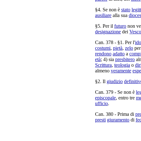
§4. Se non è
stato
legi
ausiliare
alla sua
dioces
§5. Per il
futuro
non ve
designazione
dei
Vesco
Can.
378
- §1. Per l'
ido
costumi
,
pietà
,
zelo
per
rendono
adatto
a
compi
età
; 4) sia
presbitero
al
Scrittura
,
teologia
o
dir
almeno
veramente
espe
§2. Il
giudizio
definitiv
Can.
379
- Se non è
le
episcopale
, entro tre
me
ufficio
.
Can.
380
- Prima di
pr
presti
giuramento
di
fe