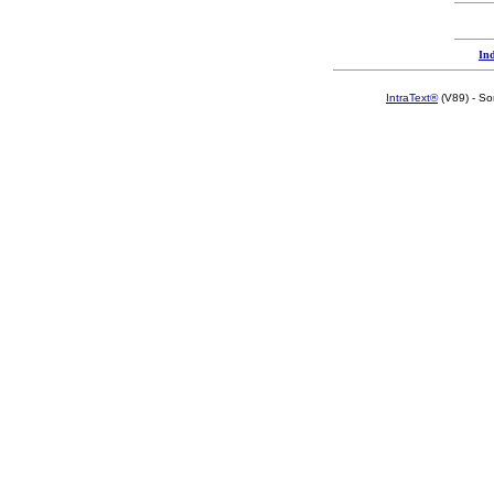
Ind
IntraText®
(V89) - So