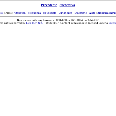
Precedente
-
Successivo
ice
|
Parole
:
Alfabetica
-
Frequenza
-
Rovesciate
-
Lunghezza
-
Statistiche
|
Aiuto
|
Biblioteca Intra
Best viewed with any browser at 800x600 or 768x1024 on Tablet PC
me rights reserved by
EuloTech SRL
- 1996-2007. Content in this page is licensed under a
Creat