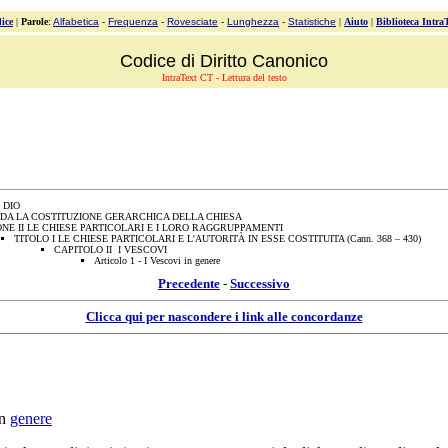
ice
|
Parole
:
Alfabetica
-
Frequenza
-
Rovesciate
-
Lunghezza
-
Statistiche
|
Aiuto
|
Biblioteca Intra
Codice di Diritto Canonico
IntraText CT - Lettura del testo
 DIO
DA LA COSTITUZIONE GERARCHICA DELLA CHIESA
ONE II LE CHIESE PARTICOLARI E I LORO RAGGRUPPAMENTI
TITOLO I LE CHIESE PARTICOLARI E L'AUTORITÀ IN ESSE COSTITUITA (Cann. 368 – 430)
CAPITOLO II I VESCOVI
Articolo 1 - I Vescovi in genere
Precedente
-
Successivo
Clicca qui per nascondere i link alle concordanze
n
genere