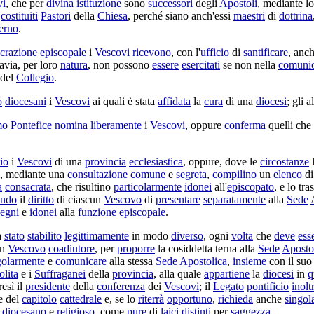
vi
, che per
divina
istituzione
sono
successori
degli
Apostoli
, mediante l
o
costituiti
Pastori
della
Chiesa
, perché siano anch'essi
maestri
di
dottrina
erno
.
crazione
episcopale
i
Vescovi
ricevono
, con l'
ufficio
di
santificare
, anc
ttavia, per loro
natura
, non possono
essere
esercitati
se non nella
comuni
del
Collegio
.
o
diocesani
i
Vescovi
ai quali è stata
affidata
la
cura
di una
diocesi
; gli a
mo
Pontefice
nomina
liberamente
i
Vescovi
, oppure
conferma
quelli che
io
i
Vescovi
di una
provincia
ecclesiastica
, oppure, dove le
circostanze
, mediante una
consultazione
comune
e
segreta
,
compilino
un
elenco
d
a
consacrata
, che
risultino
particolarmente
idonei
all'
episcopato
, e lo
tra
ando
il
diritto
di ciascun
Vescovo
di
presentare
separatamente
alla
Sede
egni
e
idonei
alla
funzione
episcopale
.
a
stato
stabilito
legittimamente
in modo
diverso
, ogni
volta
che
deve
ess
un
Vescovo
coadiutore
, per
proporre
la
cosiddetta
terna
alla
Sede
Aposto
golarmente
e
comunicare
alla stessa
Sede
Apostolica
,
insieme
con il su
lita
e i
Suffraganei
della
provincia
, alla quale
appartiene
la
diocesi
in
q
resì il
presidente
della
conferenza
dei
Vescovi
; il
Legato
pontificio
inolt
e del
capitolo
cattedrale
e, se lo
riterrà
opportuno
,
richieda
anche
singol
diocesano
e
religioso
, come
pure
di
laici
distinti
per
saggezza
.