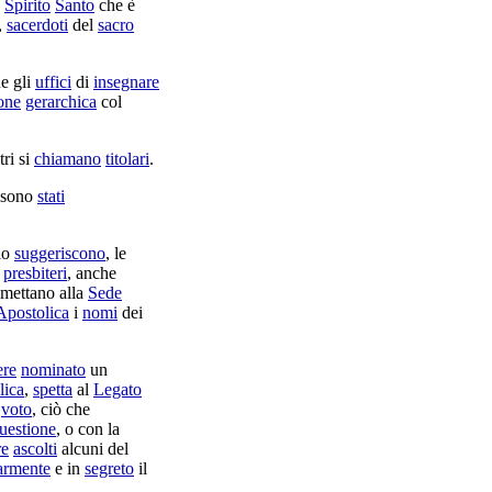
o
Spirito
Santo
che è
,
sacerdoti
del
sacro
he gli
uffici
di
insegnare
one
gerarchica
col
ltri si
chiamano
titolari
.
 sono
stati
lo
suggeriscono
, le
i
presbiteri
, anche
smettano
alla
Sede
Apostolica
i
nomi
dei
ere
nominato
un
lica
,
spetta
al
Legato
o
voto
, ciò che
uestione
, o con la
re
ascolti
alcuni del
armente
e in
segreto
il