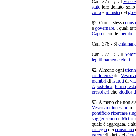
Can.
375
- §1. I
Vesco
stato
loro
donato
, son
culto
e
ministri
del
gov
§2. Con la stessa
consa
e
governare
, i quali tu
Capo
e con le
membra
Can.
376
- Si
chiaman
Can.
377
- §1. Il
Som
legittimamente
eletti
.
§2. Almeno ogni
trienn
conferenze
dei
Vescovi
membri
di
istituti
di
vit
Apostolica
,
fermo
rest
presbiteri
che
giudica
d
§3. A meno che non si
Vescovo
diocesano
o 
pontificio
ricercare
sin
suggeriscono
il
Metropo
quale è
aggregata
, e alt
collegio
dei
consultori
parere
di altri, del
clero