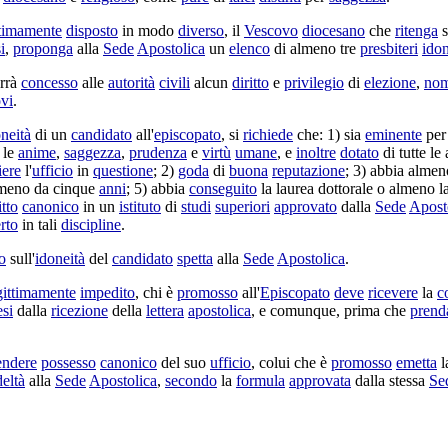
ttimamente
disposto
in modo
diverso
, il
Vescovo
diocesano
che
ritenga
s
i
,
proponga
alla
Sede
Apostolica
un
elenco
di almeno tre
presbiteri
idon
rrà
concesso
alle
autorità
civili
alcun
diritto
e
privilegio
di
elezione
,
nom
vi
.
neità
di un
candidato
all'
episcopato
, si
richiede
che: 1) sia
eminente
pe
 le
anime
,
saggezza
,
prudenza
e
virtù
umane
, e
inoltre
dotato
di tutte le 
ere
l'
ufficio
in
questione
; 2)
goda
di
buona
reputazione
; 3) abbia alme
meno da cinque
anni
; 5) abbia
conseguito
la
laurea
dottorale
o almeno l
itto
canonico
in un
istituto
di
studi
superiori
approvato
dalla
Sede
Apost
rto
in tali
discipline
.
o
sull'
idoneità
del
candidato
spetta
alla
Sede
Apostolica
.
gittimamente
impedito
, chi è
promosso
all'
Episcopato
deve
ricevere
la
c
si
dalla
ricezione
della
lettera
apostolica
, e comunque, prima che
prend
endere
possesso
canonico
del suo
ufficio
, colui che è
promosso
emetta
l
deltà
alla
Sede
Apostolica
,
secondo
la
formula
approvata
dalla stessa
Se