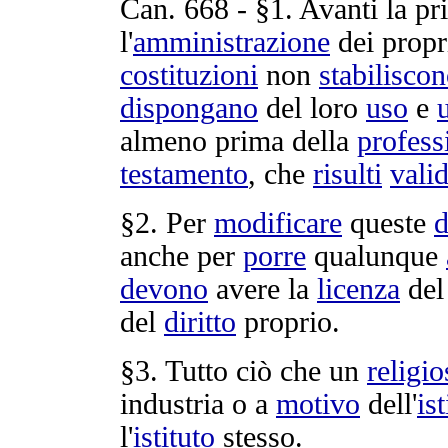
Can.
668
- §1. Avanti la p
l'
amministrazione
dei prop
costituzioni
non
stabilisco
dispongano
del loro
uso
e
almeno prima della
profess
testamento
, che
risulti
vali
§2. Per
modificare
queste
d
anche per
porre
qualunque
devono
avere la
licenza
de
del
diritto
proprio.
§3. Tutto ciò che un
religio
industria
o a
motivo
dell'
ist
l'
istituto
stesso.