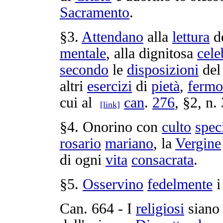
Sacramento
.
§3.
Attendano
alla
lettura
d
mentale
, alla
dignitosa
cele
secondo
le
disposizioni
de
altri
esercizi
di
pietà
,
fermo
cui al
can
.
276
, §2, n. 
[link]
§4.
Onorino
con
culto
spec
rosario
mariano
, la
Vergine
di ogni
vita
consacrata
.
§5.
Osservino
fedelmente
Can.
664
- I
religiosi
sian