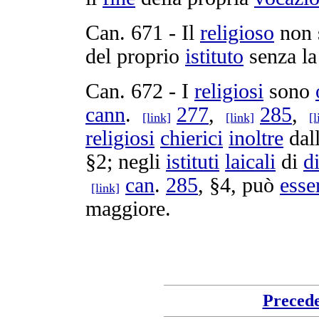
Can.
671
- Il
religioso
non 
del proprio
istituto
senza l
Can.
672
- I
religiosi
sono
cann
.
277
,
285
,
[link]
[link]
[l
religiosi
chierici
inoltre
dal
§2; negli
istituti
laicali
di
di
can
.
285
, §4, può
esse
[link]
maggiore.
Preced