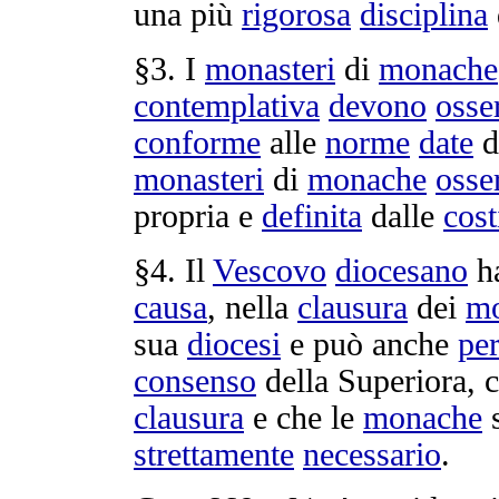
una più
rigorosa
disciplina
§3. I
monasteri
di
monache
contemplativa
devono
osse
conforme
alle
norme
date
d
monasteri
di
monache
osse
propria e
definita
dalle
cost
§4. Il
Vescovo
diocesano
h
causa
, nella
clausura
dei
mo
sua
diocesi
e può anche
pe
consenso
della
Superiora
, 
clausura
e che le
monache
s
strettamente
necessario
.