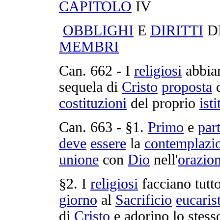
CAPITOLO
IV
OBBLIGHI
E
DIRITTI
D
MEMBRI
Can.
662
- I
religiosi
abbia
sequela
di
Cristo
proposta
costituzioni
del proprio
isti
Can.
663
- §1.
Primo
e
par
deve
essere
la
contemplazi
unione
con
Dio
nell'
orazio
§2. I
religiosi
facciano tutto
giorno
al
Sacrificio
eucaris
di
Cristo
e
adorino
lo stes