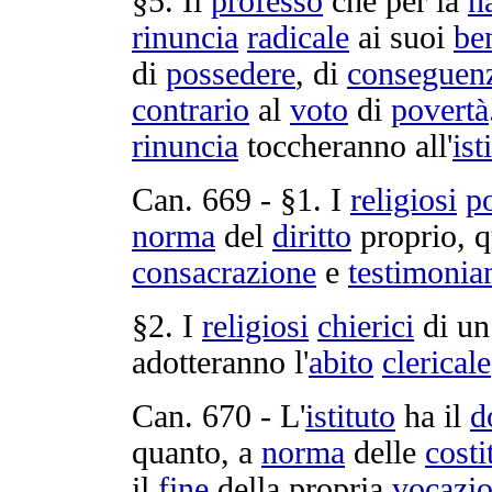
§5. Il
professo
che per la
n
rinuncia
radicale
ai suoi
be
di
possedere
, di
conseguen
contrario
al
voto
di
povertà
rinuncia
toccheranno
all'
ist
Can.
669
- §1. I
religiosi
p
norma
del
diritto
proprio, 
consacrazione
e
testimonia
§2. I
religiosi
chierici
di u
adotteranno
l'
abito
clericale
Can.
670
- L'
istituto
ha il
d
quanto, a
norma
delle
costi
il
fine
della propria
vocazi