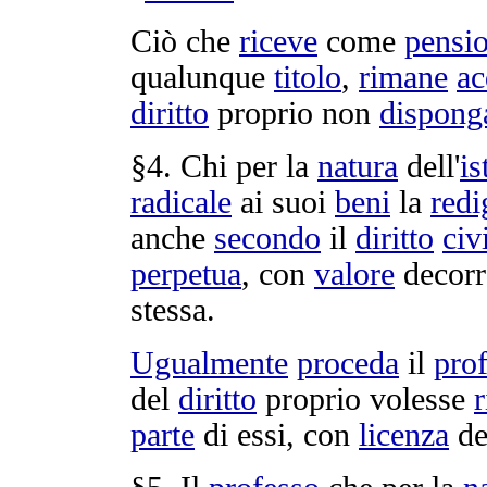
Ciò che
riceve
come
pensi
qualunque
titolo
,
rimane
ac
diritto
proprio non
dispong
§4. Chi per la
natura
dell'
is
radicale
ai suoi
beni
la
redi
anche
secondo
il
diritto
civ
perpetua
, con
valore
decorr
stessa.
Ugualmente
proceda
il
pro
del
diritto
proprio volesse
r
parte
di essi, con
licenza
de