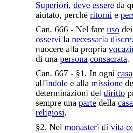
Superiori
,
deve
essere
da q
aiutato
, perché
ritorni
e
per
Can.
666
- Nel fare
uso
de
osservi
la
necessaria
discre
nuocere
alla propria
vocazi
di una
persona
consacrata
.
Can.
667
- §1. In ogni
casa
all'
indole
e alla
missione
del
determinazioni
del
diritto
pr
sempre una
parte
della
casa
religiosi
.
§2. Nei
monasteri
di
vita
c