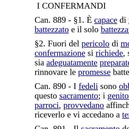
I
CONFERMANDI
Can.
889
- §1. È
capace
di
battezzato
e il solo
battezza
§2. Fuori del
pericolo
di
mo
confermazione
si
richiede
, 
sia
adeguatamente
preparat
rinnovare
le
promesse
batt
Can.
890
- I
fedeli
sono
obb
questo
sacramento
; i
genito
parroci
,
provvedano
affinc
riceverlo
e vi
accedano
a
t
Can.
891
- Il
sacramento
de