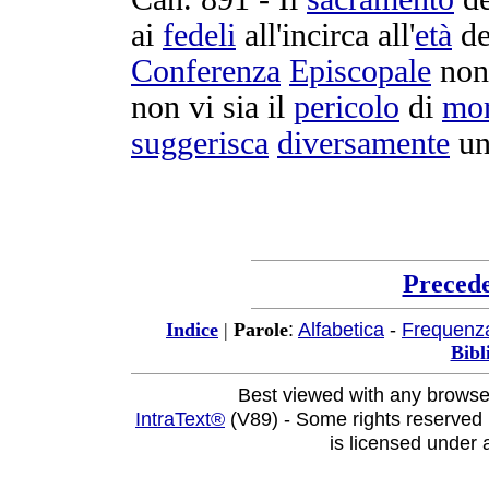
ai
fedeli
all'
incirca
all'
età
de
Conferenza
Episcopale
non
non vi sia il
pericolo
di
mor
suggerisca
diversamente
u
Preced
:
Alfabetica
-
Frequenz
Indice
|
Parole
Bibl
Best viewed with any browse
IntraText®
(V89) - Some rights reserved
is licensed under