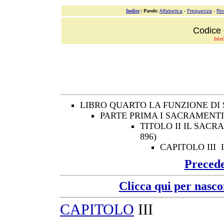
Indice
|
Parole
:
Alfabetica
-
Frequenza
-
Ro
Codice 
Intra
LIBRO QUARTO LA FUNZIONE DI
PARTE PRIMA I SACRAMENTI
TITOLO II IL SAC
896)
CAPITOLO III
Preced
Clicca qui per nasco
CAPITOLO
III