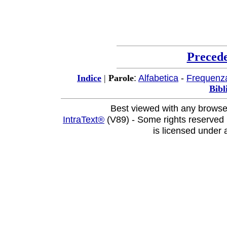
Preced
:
Alfabetica
-
Frequenz
Indice
|
Parole
Bibl
Best viewed with any browse
IntraText®
(V89) - Some rights reserved
is licensed under