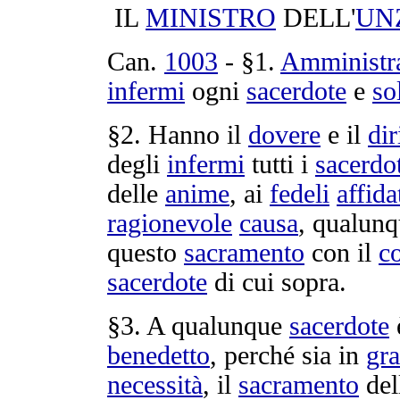
IL
MINISTRO
DELL'
UN
Can.
1003
- §1.
Amministr
infermi
ogni
sacerdote
e
so
§2. Hanno il
dovere
e il
dir
degli
infermi
tutti i
sacerdo
delle
anime
, ai
fedeli
affida
ragionevole
causa
, qualun
questo
sacramento
con il
c
sacerdote
di cui sopra.
§3. A qualunque
sacerdote
benedetto
, perché sia in
gr
necessità
, il
sacramento
dell