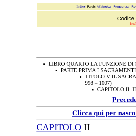
Indice
|
Parole
:
Alfabetica
-
Frequenza
-
Ro
Codice 
Intra
LIBRO QUARTO LA FUNZIONE DI
PARTE PRIMA I SACRAMENTI
TITOLO V IL SACR
998 – 1007)
CAPITOLO II 
Preced
Clicca qui per nasco
CAPITOLO
II