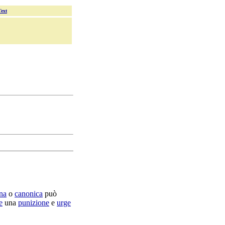
Text
na
o
canonica
può
e
una
punizione
e
urge