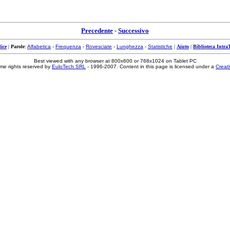
Precedente
-
Successivo
ice
|
Parole
:
Alfabetica
-
Frequenza
-
Rovesciate
-
Lunghezza
-
Statistiche
|
Aiuto
|
Biblioteca Intra
Best viewed with any browser at 800x600 or 768x1024 on Tablet PC
me rights reserved by
EuloTech SRL
- 1996-2007. Content in this page is licensed under a
Creat