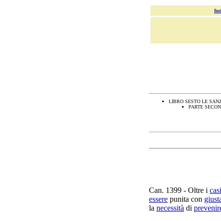
Ind
LIBRO SESTO LE SAN
PARTE SECOND
Can.
1399
- Oltre i
cas
essere
punita
con
giust
la
necessità
di
prevenir