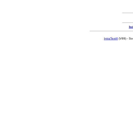
Ind
IntraText®
(V89) - So