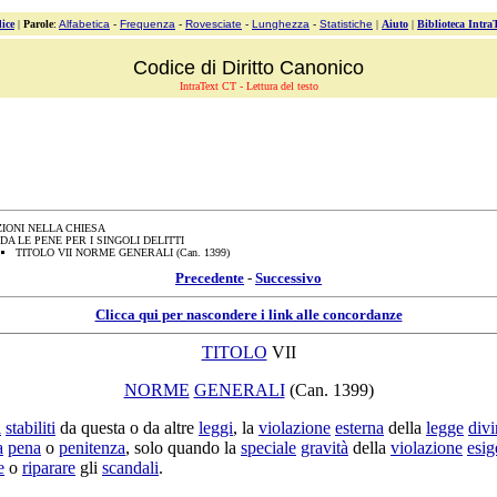
ice
|
Parole
:
Alfabetica
-
Frequenza
-
Rovesciate
-
Lunghezza
-
Statistiche
|
Aiuto
|
Biblioteca Intra
Codice di Diritto Canonico
IntraText CT - Lettura del testo
ZIONI NELLA CHIESA
A LE PENE PER I SINGOLI DELITTI
TITOLO VII NORME GENERALI (Can. 1399)
Precedente
-
Successivo
Clicca qui per nascondere i link alle concordanze
TITOLO
VII
NORME
GENERALI
(Can. 1399)
i
stabiliti
da questa o da altre
leggi
, la
violazione
esterna
della
legge
divi
a
pena
o
penitenza
, solo quando la
speciale
gravità
della
violazione
esig
e
o
riparare
gli
scandali
.