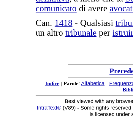
comunicato
di avere
avocat
Can.
1418
- Qualsiasi
tribu
un altro
tribunale
per
istrui
Preced
:
Alfabetica
-
Frequenz
Indice
|
Parole
Bibl
Best viewed with any browse
IntraText®
(V89) - Some rights reserved
is licensed under