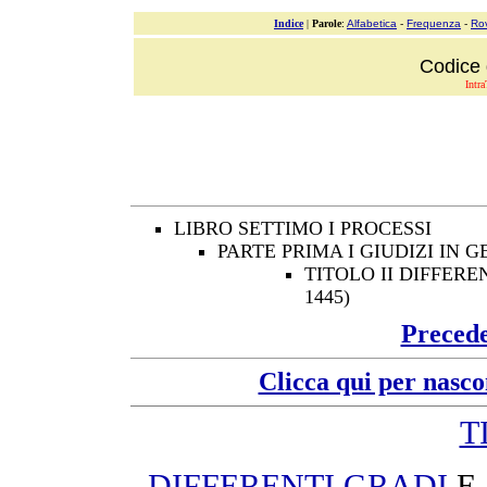
Indice
|
Parole
:
Alfabetica
-
Frequenza
-
Ro
Codice 
Intra
LIBRO SETTIMO I PROCESSI
PARTE PRIMA I GIUDIZI IN GE
TITOLO II DIFFEREN
1445)
Preced
Clicca qui per nasco
T
DIFFERENTI
GRADI
E