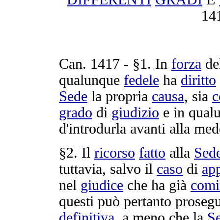
14
Can.
1417
- §1. In
forza
de
qualunque
fedele
ha
diritto
Sede
la propria
causa
, sia
c
grado
di
giudizio
e in qual
d'
introdurla
avanti alla med
§2. Il
ricorso
fatto
alla
Sed
tuttavia, salvo il
caso
di
ap
nel
giudice
che ha già
comi
questi può pertanto
prosegu
definitiva
, a meno che la
S