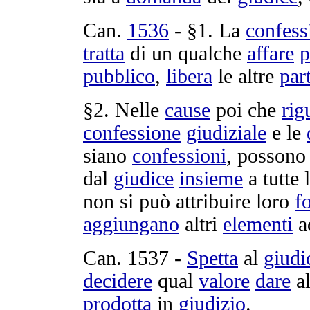
Can.
1536
- §1. La
confess
tratta
di un qualche
affare
p
pubblico
,
libera
le altre
part
§2. Nelle
cause
poi che
rig
confessione
giudiziale
e le
siano
confessioni
, possono
dal
giudice
insieme
a tutte 
non si può
attribuire
loro
f
aggiungano
altri
elementi
a
Can.
1537
-
Spetta
al
giudi
decidere
qual
valore
dare
a
prodotta
in
giudizio
.