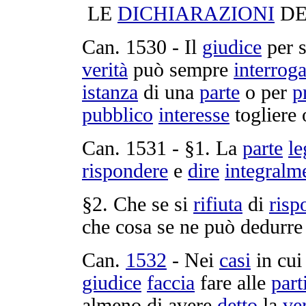
LE
DICHIARAZIONI
DE
Can.
1530
- Il
giudice
per
verità
può sempre
interrog
istanza
di una
parte
o per
p
pubblico
interesse
togliere
Can.
1531
- §1. La
parte
le
rispondere
e
dire
integralm
§2. Che se si
rifiuta
di
risp
che cosa se ne può
dedurre
Can.
1532
- Nei
casi
in cui
giudice
faccia
fare alle
part
almeno di avere
detto
la
ver