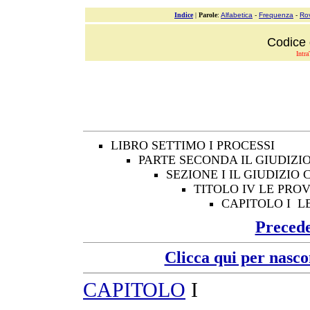
Indice
|
Parole
:
Alfabetica
-
Frequenza
-
Ro
Codice 
Intra
LIBRO SETTIMO I PROCESSI
PARTE SECONDA IL GIUDIZI
SEZIONE I IL GIUDIZI
TITOLO IV LE PROVE 
CAPITOLO I L
Preced
Clicca qui per nasco
CAPITOLO
I