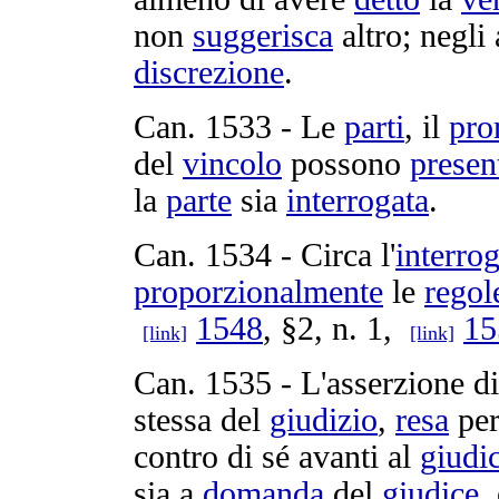
non
suggerisca
altro; negli 
discrezione
.
Can.
1533
- Le
parti
, il
pro
del
vincolo
possono
presen
la
parte
sia
interrogata
.
Can.
1534
- Circa l'
interro
proporzionalmente
le
regol
1548
, §2, n. 1,
15
[link]
[link]
Can.
1535
- L'
asserzione
di
stessa del
giudizio
,
resa
pe
contro di sé avanti al
giudi
sia a
domanda
del
giudice
,