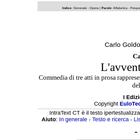
Indice
:
Generale
-
Opera
|
Parole
:
Alfabetica
-
Frequ
Carlo Goldo
Ca
L'avvent
Commedia di tre atti in prosa rapprese
de
I Ediz
Copyright
EuloTe
IntraText CT è il testo ipertestualizz
Aiuto
:
In generale
-
Testo e ricerca
-
Li
-