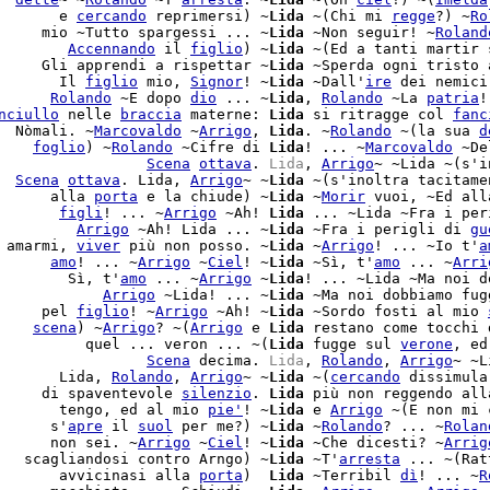
       e 
cercando
 reprimersi) ~
Lida
 ~(Chi mi 
regge
?) ~
Ro
     mio ~Tutto spargessi ... ~
Lida
 ~Non seguir! ~
Roland
        
Accennando
 il 
figlio
) ~
Lida
 ~(Ed a tanti martir s
     Gli apprendi a rispettar ~
Lida
 ~Sperda ogni tristo 
       Il 
figlio
 mio, 
Signor
! ~
Lida
 ~Dall'
ire
 dei nemici
      
Rolando
 ~E dopo 
dio
 ... ~
Lida
, 
Rolando
 ~La 
patria
!
nciullo
 nelle 
braccia
 materne: 
Lida
 si ritragge col 
fanc
  Nòmali. ~
Marcovaldo
 ~
Arrigo
, 
Lida
. ~
Rolando
 ~(la sua 
d
    
foglio
) ~
Rolando
 ~Cifre di 
Lida
! ... ~
Marcovaldo
 ~De
                 
Scena
ottava
. 
Lida
, 
Arrigo
~ ~Lida ~(s'i
  
Scena
ottava
. Lida, 
Arrigo
~ ~
Lida
 ~(s'inoltra tacitamen
      alla 
porta
 e la chiude) ~
Lida
 ~
Morir
 vuoi, ~Ed all
       
figli
! ... ~
Arrigo
 ~Ah! 
Lida
 ... ~Lida ~Fra i peri
         
Arrigo
 ~Ah! Lida ... ~
Lida
 ~Fra i perigli di 
gu
 amarmi, 
viver
 più non posso. ~
Lida
 ~
Arrigo
! ... ~Io t'
a
      
amo
! ... ~
Arrigo
 ~
Ciel
! ~
Lida
 ~Sì, t'
amo
 ... ~
Arri
        Sì, t'
amo
 ... ~
Arrigo
 ~
Lida
! ... ~Lida ~Ma noi do
            
Arrigo
 ~Lida! ... ~
Lida
 ~Ma noi dobbiamo fug
     pel 
figlio
! ~
Arrigo
 ~Ah! ~
Lida
 ~Sordo fosti al mio 
    
scena
) ~
Arrigo
? ~(
Arrigo
 e 
Lida
 restano come tocchi 
          quel ... veron ... ~(
Lida
 fugge sul 
verone
, ed
                 
Scena
 decima. 
Lida
, 
Rolando
, 
Arrigo
~ ~L
       Lida, 
Rolando
, 
Arrigo
~ ~
Lida
 ~(
cercando
 dissimula
     di spaventevole 
silenzio
. 
Lida
 più non reggendo alla
       tengo, ed al mio 
pie'
! ~
Lida
 e 
Arrigo
 ~(E non mi 
      s'
apre
 il 
suol
 per me?) ~
Lida
 ~
Rolando
? ... ~
Rolan
      non sei. ~
Arrigo
 ~
Ciel
! ~
Lida
 ~Che dicesti? ~
Arrig
   scagliandosi contro Arngo) ~
Lida
 ~T'
arresta
 ... ~(Rat
       avvicinasi alla 
porta
)  
Lida
 ~Terribil 
dì
! ... ~
R