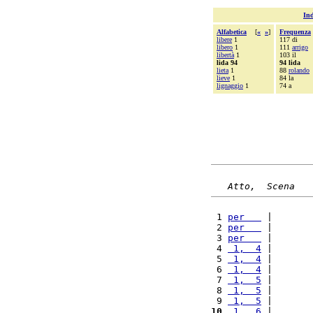
Ind
Alfabetica
[
«
»
]
Frequenza
libere
1
117 di
libero
1
111
arrigo
libertà
1
103 il
lida 94
94 lida
lieta
1
88
rolando
lieve
1
84 la
lignaggio
1
74 a
Atto,  Scena
 1 
per   
 |       
 2 
per   
 |       
 3 
per   
 |       
 4 
 1,  4
 |       
 5 
 1,  4
 |       
 6 
 1,  4
 |       
 7 
 1,  5
 |       
 8 
 1,  5
 |       
 9 
 1,  5
 |       
10
 1,  6
 |       