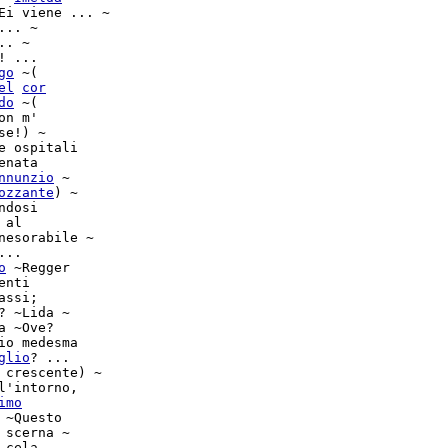
Ei viene ... ~

.. ~

.. ~

! ...

go
 ~(

el
cor
do
 ~(

on m'

e ospitali

nata

nnunzio
 ~

ozzante
) ~

dosi

 al

nesorabile ~

...

o
 ~Regger

assi;

? ~Lida ~

 ~Ove?

io medesma

glio
? ...

 crescente) ~

l'intorno,

imo
 ~Questo

 cela
