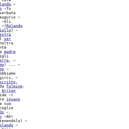
lando
 ~

o
 ~Tu

erbata

augurio ~

 ~Gli

 ~(
Rolando
iullo
) ~

estra
l 
ver
noltra

te

a 
madre
gli

erra
, ~

mo
! ... ~

go
 ~

bbiamo

girci, ~

scritto
da 
fulmine
.

 
Arrigo
ida ~(

re 
invano
 sua

coglie

do
 ~

o
 ~Ah!

tenendolo) ~

olando