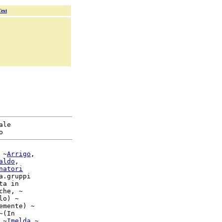
Text
le

o
 ~
Arrigo
,

aldo
,

natori
a.gruppi

ta in

he, ~

o) ~

emente) ~

 ~
Imelda
 ~
