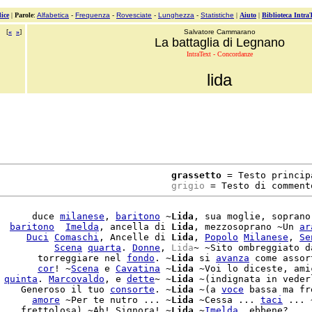
ice
|
Parole
:
Alfabetica
-
Frequenza
-
Rovesciate
-
Lunghezza
-
Statistiche
|
Aiuto
|
Biblioteca Intra
[
«
»
]
Salvatore Cammarano
La battaglia di Legnano
IntraText - Concordanze
lida
grassetto
 = Testo principa
grigio
 = Testo di comment
      duce 
milanese
, 
baritono
 ~
Lida
, sua moglie, soprano
  
baritono
Imelda
, ancella di 
Lida
, mezzosoprano ~Un 
ar
     
Duci
Comaschi
, Ancelle di 
Lida
, 
Popolo
Milanese
, 
Se
          
Scena
quarta
. 
Donne
, 
Lida
~ ~Sito ombreggiato d
       torreggiare nel 
fondo
. ~
Lida
 si 
avanza
 come assor
       
cor
! ~
Scena
 e 
Cavatina
 ~
Lida
 ~Voi lo diceste, amic
 
quinta
. 
Marcovaldo
, e 
dette
~ ~
Lida
 ~(indignata in vederl
    Generoso il tuo 
consorte
. ~
Lida
 ~(a 
voce
 bassa ma fr
      
amore
 ~Per te nutro ... ~
Lida
 ~Cessa ... 
taci
    frettolosa) ~Ah! Signora! ~
Lida
 ~
Imelda
, ebbene? ...