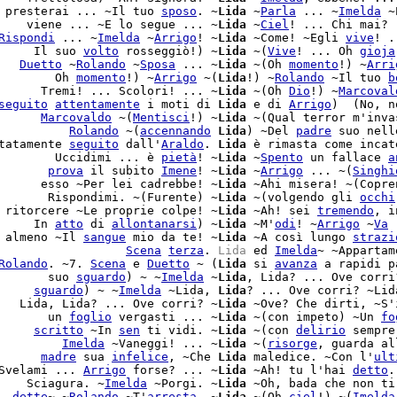
 presterai ... ~Il tuo 
sposo
. ~
Lida
 ~
Parla
 ... ~
Imelda
 ~
    viene ... ~E lo segue ... ~
Lida
 ~
Ciel
! ... Chi mai? .
Rispondi
 ... ~
Imelda
 ~
Arrigo
! ~
Lida
 ~Come! ~Egli 
vive
! .
     Il suo 
volto
 rosseggiò!) ~
Lida
 ~(
Vive
! ... Oh 
gioja
   
Duetto
 ~
Rolando
 ~
Sposa
 ... ~
Lida
 ~(Oh 
momento
!) ~
Arri
        Oh 
momento
!) ~
Arrigo
 ~(
Lida
!) ~
Rolando
 ~Il tuo 
b
      Tremi! ... Scolori! ... ~
Lida
 ~(Oh 
Dio
!) ~
Marcoval
seguito
attentamente
 i moti di 
Lida
 e di 
Arrigo
)  (No, n
      
Marcovaldo
 ~(
Mentisci
!) ~
Lida
          
Rolando
 ~(
accennando
Lida
) ~Del 
padre
 suo nell
tatamente 
seguito
 dall'
Araldo
. 
Lida
 è rimasta come incate
        Uccidimi ... è 
pietà
! ~
Lida
 ~
Spento
 un fallace 
a
       
prova
 il subito 
Imene
! ~
Lida
 ~
Arrigo
 ... ~(
Singhi
      esso ~Per lei cadrebbe! ~
Lida
 ~Ahi misera! ~(Copren
       Rispondimi. ~(Furente) ~
Lida
 ~(volgendo gli 
occhi
 ritorcere ~Le proprie colpe! ~
Lida
 ~Ah! sei 
tremendo
, i
     In 
atto
 di 
allontanarsi
) ~
Lida
 ~M'
odi
! ~
Arrigo
 ~
Va
 
 almeno ~Il 
sangue
 mio da te! ~
Lida
 ~A così lungo 
strazi
                  
Scena
terza
. 
Lida
 ed 
Imelda
Rolando
. ~7. 
Scena
 e 
Duetto
 ~ (
Lida
 si 
avanza
 a rapidi p
       suo 
sguardo
) ~ ~
Imelda
 ~
Lida
, Lida? ... Ove corri
     
sguardo
) ~ ~
Imelda
 ~Lida, 
Lida
? ... Ove corri? ~Lida
   Lida, Lida? ... Ove corri? ~
Lida
 ~Ove? Che dirti, ~S'
       un 
foglio
 vergasti ... ~
Lida
 ~(con impeto) ~Un 
fo
     
scritto
 ~In 
sen
 ti vidi. ~
Lida
 ~(con 
delirio
 sempre
         
Imelda
 ~Vaneggi! ... ~
Lida
 ~(
risorge
, guarda al
      
madre
 sua 
infelice
, ~Che 
Lida
 maledice. ~Con l'
ult
Svelami ... 
Arrigo
 forse? ... ~
Lida
 ~Ah! tu l'hai 
detto
.
    Sciagura. ~
Imelda
 ~Porgi. ~
Lida
  
dette
~ ~
Rolando
 ~T'
arresta
. ~
Lida
 ~(Oh 
ciel
!) ~(
Imelda