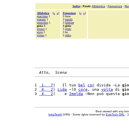
Indice
|
Parole
:
Alfabetica
-
Frequenza
-
Ro
Alfabetica
[
«
»
]
Frequenza
[
«
»
]
giacciono
1
3 forse
giacenti
1
3
fratelli
ginocchio
1
3
fulmine
gioia 3
3 gioia
gioisci
1
3
grido
gioja
2
3 ho
giorno
1
3
iddio
Atto,  Scena
1 
 1,  7
|   Il tuo 
bel
cor
 divida ~La 
gio
2 
 4,  2
| 
Lida
 ~(O 
core
, una 
volta
 di 
gio
3 
 4,  2
|    e 
Imelda
 ~Non può questa 
gio
Best viewed with any br
IntraText®
(V89) - Some rights reserved by
EuloTech SRL
- 1