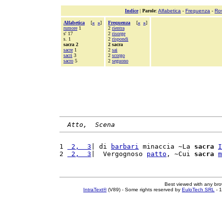
Indice
|
Parole
:
Alfabetica
-
Frequenza
-
Ro
Alfabetica
[
«
»
]
Frequenza
[
«
»
]
rumore
1
2
rientra
s' 17
2
risorge
s. 1
2
rispondi
sacra 2
2 sacra
sacre
1
2
sai
sacri
3
2
scorgo
sacro
5
2
seguono
Atto,  Scena
1 
 2,  3
| di 
barbari
 minaccia ~La 
sacra
I
2 
 2,  3
|  Vergognoso 
patto
, ~Cui 
sacra
m
Best viewed with any br
IntraText®
(V89) - Some rights reserved by
EuloTech SRL
- 1