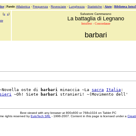
ice
|
Parole
:
Alfabetica
-
Frequenza
-
Rovesciate
-
Lunghezza
-
Statistiche
|
Aiuto
|
Biblioteca Intra
[
«
»
]
Salvatore Cammarano
La battaglia di Legnano
nte
IntraText - Concordanze
barbari
~Novella oste di 
barbari
 minaccia ~La 
sacra
Italia
:

sieri
 ~Oh! Siete 
barbari
Best viewed with any browser at 800x600 or 768x1024 on Tablet PC
me rights reserved by
EuloTech SRL
- 1996-2007. Content in this page is licensed under a
Creat