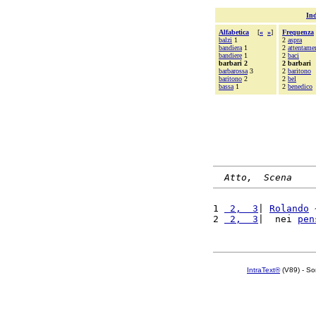
Ind
Alfabetica
[
«
»
]
Frequenza
balzi
1
2
aspra
bandiera
1
2
attentame
bandiere
1
2
baci
barbari 2
2 barbari
barbarossa
3
2
baritono
baritono
2
2
bel
bassa
1
2
benedico
Atto,  Scena
1 
 2,  3
| 
Rolando
 
2 
 2,  3
|  nei 
pen
IntraText®
(V89) - So