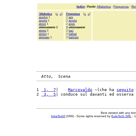
Indice
|
Parole
:
Alfabetica
-
Frequenza
-
Ro
Alfabetica
[
«
»
]
Frequenza
[
«
»
]
assolve
1
2
aria
assorta
1
2
ascolta
atroce
1
2
aspra
attentamente 2
2 attentamente
atterra
1
2
baci
attesta
1
2
barbari
attestano
1
2
baritono
Atto,  Scena
1 
 1,  7
|    
Marcovaldo
 ~(che ha 
seguito
2 
 3,  5
| conduce sul davanti ed osserva 
Best viewed with any br
IntraText®
(V89) - Some rights reserved by
EuloTech SRL
- 1