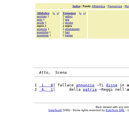
Indice
|
Parole
:
Alfabetica
-
Frequenza
-
Ro
Alfabetica
[
«
»
]
Frequenza
[
«
»
]
ascoltasi
1
2
ardisci
asilo
1
2
aria
aspide
1
2
ascolta
aspra 2
2 aspra
assassini
1
2
attentamente
assemblea
1
2
baci
assembran
1
2
barbari
Atto,  Scena
1 
 1,  8
| fallace 
annunzio
 ~Ti 
disse
 in 
a
2 
 4,  1
|      della 
patria
 ~Reggi nell'
a
Best viewed with any br
IntraText®
(V89) - Some rights reserved by
EuloTech SRL
- 1