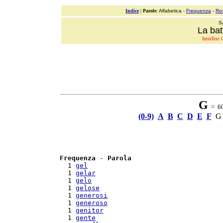
Indice
|
Parole
: Alfabetica -
Frequenza
-
Ro
S
La bat
IntraText C
G
= 60 
(0-9)
A
B
C
D
E
F
G
Frequenza
 - 
Parola
  1 
gel
  1 
gelar
  1 
gelo
  1 
gelose
  1 
generosi
  1 
generoso
  1 
genitor
  1 
gente