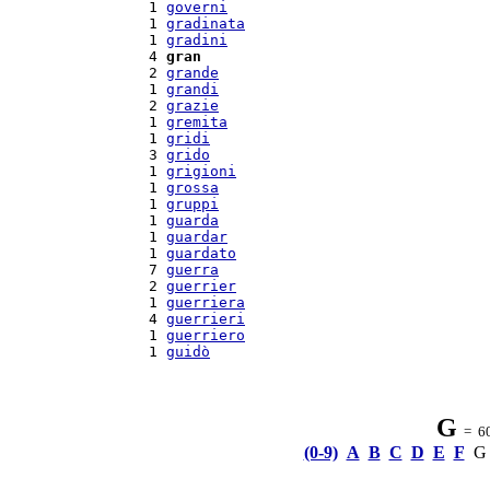
  1 
governi
  1 
gradinata
  1 
gradini
  4 
gran
  2 
grande
  1 
grandi
  2 
grazie
  1 
gremita
  1 
gridi
  3 
grido
  1 
grigioni
  1 
grossa
  1 
gruppi
  1 
guarda
  1 
guardar
  1 
guardato
  7 
guerra
  2 
guerrier
  1 
guerriera
  4 
guerrieri
  1 
guerriero
  1 
guidò
G
= 60 
(0-9)
A
B
C
D
E
F
G