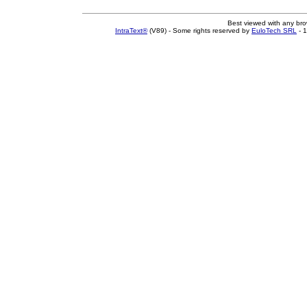
Best viewed with any br
IntraText®
(V89) - Some rights reserved by
EuloTech SRL
- 1