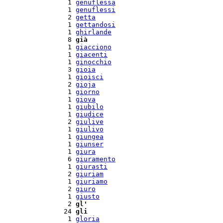
  1 
genuflessa
  1 
genuflessi
  2 
getta
  1 
gettandosi
  1 
ghirlande
  8 
già
  1 
giacciono
  1 
giacenti
  1 
ginocchio
  3 
gioia
  1 
gioisci
  2 
gioja
  1 
giorno
  1 
giova
  1 
giubilo
  1 
giudice
  2 
giulive
  1 
giulivo
  1 
giungea
  1 
giunser
  1 
giura
  6 
giuramento
  1 
giurasti
  2 
giuriam
  1 
giuriamo
  2 
giuro
  1 
giusto
  2 
gl'
 24 
gli
  1 
gloria