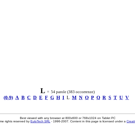
L
= 54 parole (383 occorrenze)
(0-9)
A
B
C
D
E
F
G
H
I
L
M
N
O
P
Q
R
S
T
U
V
Best viewed with any browser at 800x600 or 768x1024 on Tablet PC
me rights reserved by
EuloTech SRL
- 1996-2007. Content in this page is licensed under a
Creat