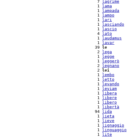
  7 
lagrime
  1 
lama
  1 
lampada
  1 
lampo
  1 
lari
  1 
lasciando
  1 
lascio
  4 
lato
  1 
laudamus
  1 
lavar
 39 
le
  2 
lega
  1 
legge
  1 
leggerò
  2 
legnano
  2 
lei
  1 
lembo
  1 
letto
  1 
levando
  1 
leviam
  1 
libera
  1 
libere
  1 
libero
  1 
libertà
 94 
lida
  1 
lieta
  1 
lieve
  1 
lignaggio
  1 
linguaggio
  1 
lite