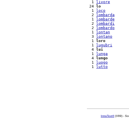
  1 
livore
 24 
lo
  1 
loco
  2 
lombarda
  1 
lombarde
  2 
lombardi
  2 
lombardo
  1 
lontan
  3 
lontano
  1 
loro
  1 
lugubri
  4 
lui
  1 
lunga
  4 
lungo
  1 
luogo
  1 
lutto
IntraText®
(V89) - So