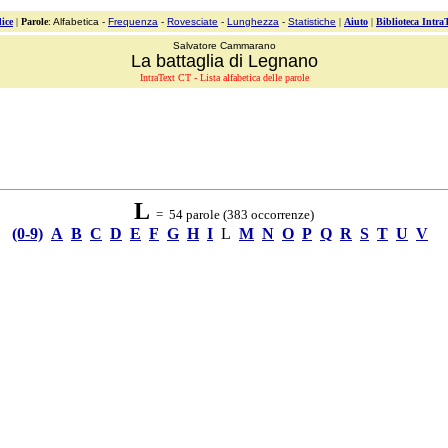
ice
|
Parole
: Alfabetica -
Frequenza
-
Rovesciate
-
Lunghezza
-
Statistiche
|
Aiuto
|
Biblioteca Intra
Salvatore Cammarano
La battaglia di Legnano
IntraText CT - Lista alfabetica delle parole
L
= 54 parole (383 occorrenze)
(0-9)
A
B
C
D
E
F
G
H
I
L
M
N
O
P
Q
R
S
T
U
V