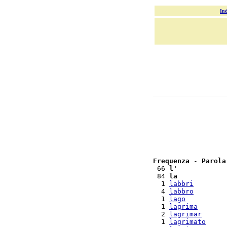
Ind
Frequenza
 - 
Parola
 66 
l'
 84 
la
  1 
labbri
  4 
labbro
  1 
lago
  1 
lagrima
  2 
lagrimar
  1 
lagrimato