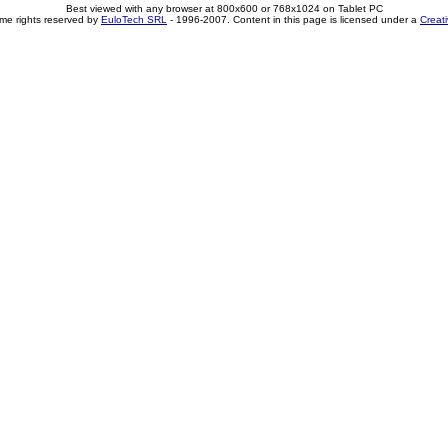
Best viewed with any browser at 800x600 or 768x1024 on Tablet PC
me rights reserved by
EuloTech SRL
- 1996-2007. Content in this page is licensed under a
Creat