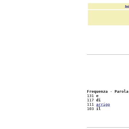
Ind
Frequenza
 - 
Parola
131 
e
117 
di
111 
arrigo
103 
il