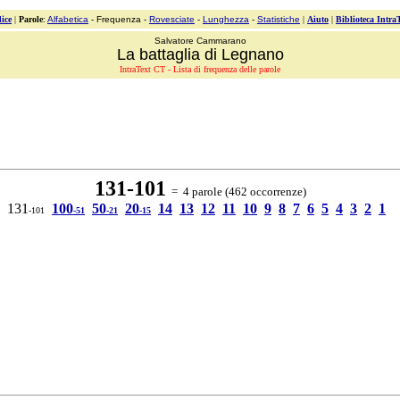
ice
|
Parole
:
Alfabetica
- Frequenza -
Rovesciate
-
Lunghezza
-
Statistiche
|
Aiuto
|
Biblioteca Intra
Salvatore Cammarano
La battaglia di Legnano
IntraText CT - Lista di frequenza delle parole
131-101
= 4 parole (462 occorrenze)
131
100
50
20
14
13
12
11
10
9
8
7
6
5
4
3
2
1
-101
-51
-21
-15