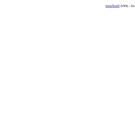
IntraText®
(V89) - So